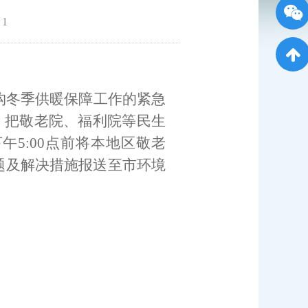
：
1
构冬季供暖保障工作的紧急
，
把敬老院、福利院等民生
下午
5:00
点前将本地区敬老
题及解决措施
报送
至
市环境