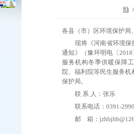
各县（市）区
环境保护局
现将《
河南省环境保
通知
》（豫环
明电
〔
201
8
服务机构冬季供暖保障
院、福利院等民生服务机
保护局。
联
系
人：张乐
联系电话：
0391-299
邮
箱：
jzhbjltb@12