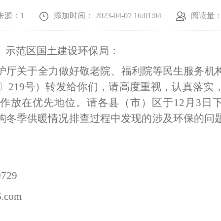
来源：1
添加时间： 2023-04-07 16:01:04
阅读量
、示范区
国土建设环保局：
护厅
关于
全力做好敬老院、福利院等民生服务机
〕
219
号）转发给你们
，请高度重视，认真落实
工作放在优先地位。请
各县（市）区
于
12
月
3
日
构冬季供暖情况
排查过程中发现的涉及环保的问
0729
6.com