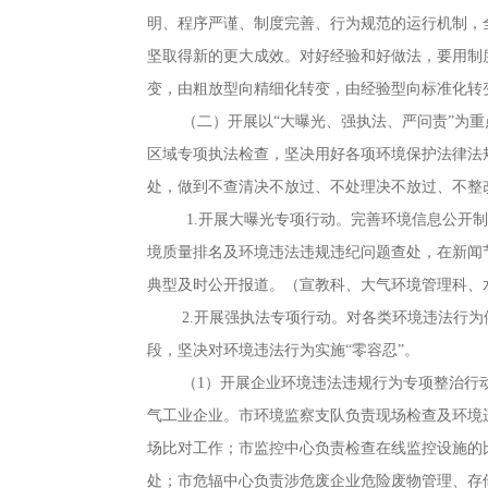
明、程序严谨、制度完善、行为规范的运行机制
，
坚取得新的更大成效。对好经验和好做法
，
要用制
变，由粗放型向精细化转变
，
由经验型向标准化转
（二）开展以“大曝光、强执法、严问责”为重
区域专项执法检查
，
坚决用好各项环境保护法律法
处
，
做到不查清决不放过、不处理决不放过、不整
1.开展大曝光专项行动
。
完善环境信息公开制
境质量排名及环境违法违规违纪问题查处，在新闻节
典型及时公开报道
。
（宣教科、大气环境管理科、
2.开展强执法专项行动
。
对各类环境违法行为
段
，
坚决对环境违法行为实施“零容忍”。
（1）开展企业环境违法违规行为专项整治行
气工业企业
。
市环境监察支队负责现场检查及环境
场比对工作
；
市监控中心负责检查在线监控设施的
处
；
市危辐中心负责涉危废企业危险废物管理、存