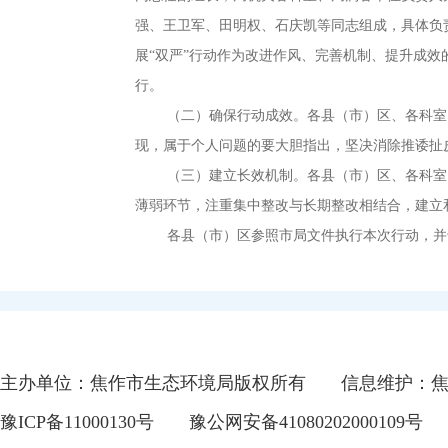
强、王卫军、田明权、石庆凯等同志组成，具体负
展“双严”行动作为改进作风、完善机制、提升成效
行
。
（二）确保行动成效
。
各县（市）区、各科室
现
，
属于个人问题的要大胆指出，坚决消除推诿扯
（三）建立长效机制
。
各县（市）区、各科室
薄弱环节，注重集中整改与长期整改相结合
，
建立
各县（市）区参照市局文件执行本次行动
，
并
主办单位：焦作市生态环境局版权所有
信息维护：
豫ICP备11000130号
豫公网安备41080202000109号