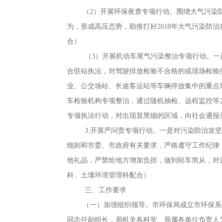
（2）开展环保夜查专项行动
。
围绕大气污染
为，形成高压态势
，
助推打好2018年大气污染防
合）
（3）开展机动车尾气污染整治专项行动
。
一
合驻站执法，对驾驶排放检验不合格的或现场检验
业、公交场站、长途客运站等车辆停放集中的重点
车检验机构专项整治
，
通过随机抽检、远程监控等
专项执法行动
，
对出现冒黑烟的区域，向社会通报
3.开展严问责专项行动
。
一是对污染防治攻坚
细则和市委、市政府有关要求
，
严格遵守工作纪律
他礼品
，
严禁给地方增加负担，做到轻车简从
，
对
科、土壤环境管理科配合）
三、工作要求
（一）加强组织领导
。
市环保局成立市环保系
同志任副组长，局机关各科室、局属各单位负责人