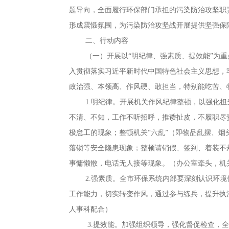
题导向
，
全面履行环保部门承担的污染防治攻坚职
形成震慑氛围，为污染防治攻坚战开展提供坚强保
二、行动内容
（一）开展以“明纪律、强素质、提效能”为重
入贯彻落实习近平新时代中国特色社会主义思想
，
政治强、本领高、作风硬、敢担当
，
特别能吃苦、
1.明纪律
。
开展机关作风纪律整顿，以强化担
不清、不知
，
工作不听招呼，推诿扯皮
，
不履职尽
极怠工的现象
；
整顿机关“六乱”（即物品乱摆、
落锁等安全隐患现象
；
整顿请销假、签到、着装不
事慵懒散，电话无人接等现象
。
（办公室牵头，机
2.强素质
。
全市环保系统内部要深刻认识环境
工作能力
，
切实转变作风，通过参与练兵
，
提升执
人事科配合）
3.提效能
。
加强组织领导，强化督促检查
，
全