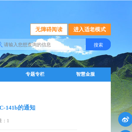
无障碍阅读
进入适老模式
专题专栏
智慧金服
-141b的通知
量：
1