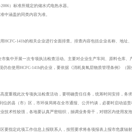
-2006）标准所规定的储水式电热水器。
准中涵盖的同类内容为准。
CFC-141b的相关企业进行全面排查。排查内容包括企业名称、地址
18日，全市集中开展一次专项执法检查活动。主要对企业生产车间、原料仓库
仍在使用HCFC-141b的企业，要依据《消耗臭氧层物质管理条例》（国
度重视此次专项执法检查活动，要明确责任任务，统筹时间安排，务求工
到位的县（市）区，市环保局将在全市通报、公开约谈，必要时启动追责
术性较强，各地要认真严密组织，抽调业务骨干，对辖区内使用发泡剂HC
要指定此项工作信息上报联系人，按照要求将各项报表上报市危废辐射