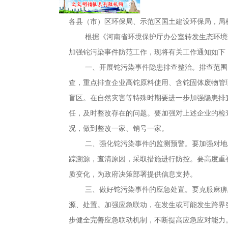
各县（市）区环保局、示范区国土建设环保局
，
局
根据《河南省环境保护厅办公室转发生态环境部办
加强铊污染事件防范工作，现将有关工作通知如下
一、开展铊污染事件隐患排查整治
。
排查范围
查
，
重点排查企业高铊原料使用、含铊固体废物管
盲区。在自然灾害等特殊时期要进一步加强隐患排
任，及时整改存在的问题
。
要加强对上述企业的检
况
，
做到整改一家、销号一家。
二、强化铊污染事件的监测预警
。
要加强对地
踪溯源
，
查清原因，采取措施进行防控
。
要高度重
质变化
，
为政府决策部署提供信息支持。
三、做好铊污染事件的应急处置
。
要克服麻痹
源、处置
。
加强应急联动，在发生或可能发生跨界
步健全完善应急联动机制，不断提高应急应对能力