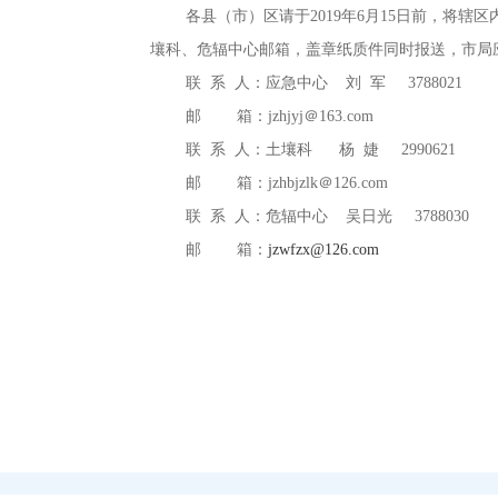
各县（市）区请于2019年6月15日前
，
将辖区
壤科、危辐中心邮箱
，
盖章纸质件同时报送，市局
联 系 人：应急中心 刘 军 3788021
邮 箱：jzhjyj＠163.com
联 系 人：土壤科 杨 婕 2990621
邮 箱：jzhbjzlk＠126.com
联 系 人：危辐中心 吴日光 3788030
邮 箱：
jzwfzx@126.com
2019