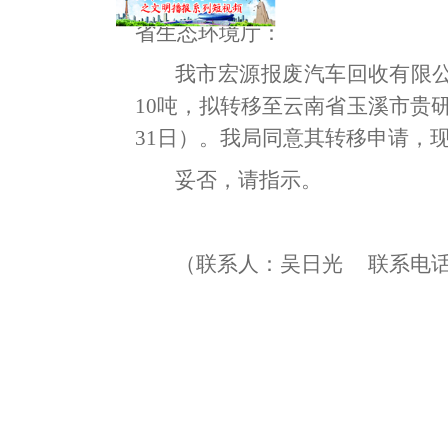
省
生态环境
厅：
我市
宏源报废汽车回收有限
10
吨
，
拟转移至
云南
省玉溪市贵
31日）
。
我局同意其转移申请，
妥否
，
请指示。
（联系人：吴日光
联系电