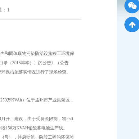
量：
1
）噪声和固体废物污染防治设施竣工环境保
录（2015年本）〉的公告》（公告
配套环保措施落实情况进行了现场检查。
50万KVAh）位于孟州市产业集聚区，
年4月开工建设，由于受资金限制，将250
阶段150万KVAH铅酸蓄电池生产线。
5〕4号），并启动第一阶段工程的环保验