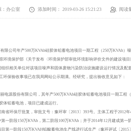
源：办公室
添加时间： 2019-03-26 15:21:23
阅读
司年产500万KVAh硅胶体铅蓄电池项目一期工程（250万KVAh
原环境保护部《关于发布〈环境保护部审批环境影响评价文件的建设项目目
13日，我局组织相关单位对该项目噪声和固体废物污染防治设施建设运行情况及
工环保验收事项已在我局网站公示期满。经研究，提出验收意见如下：
股份有限公司，其年产500万KVAh硅胶体铅蓄电池项目一期工程（2
h硅胶体铅蓄电池，项目已建成运行。
河南省环保厅批复，审批文号：豫环审〔2013〕393号。主体工程于2012
一阶段150万KVAh，第二阶段100万KVAh；并于2014年12月建成第一
项目第一阶段150万KVAH铅酸蓄电池生产线进行试生产（豫环评试〔201