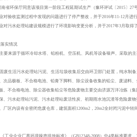
，河南省环保厅同意该项目第一阶段工程延期试生产（豫环评试〔2015〕27
对验收监测过程中发现的问题进行了停产整改，并于2016年11-12月
业对污水处理站建设规模进行了环境影响变更分析，并于2017年3月取得
落实情况
主要来源于循环冷却水塔、铅粉机、空压机、风机等设备噪声。采取的主
固废生活污水处理站污泥、生活垃圾收集后交由环卫部门处置，纯水制备
、次品极板、不合格电池、铅膏下脚料、除尘设备收集的铅尘、废滤料、
板、不合格电池、除尘器收集铅尘等危险废物主要交由济源万洋冶炼（集
劳保、污水处理站污泥、污水处理站废活性炭、初期雨水池沉渣等危险废
。厂区内设有全密闭危废仓库，建筑面积1200m2，20m2全封闭污泥中
企业厂界环境噪声排放标准》（GB12348-2008）中4类标准要求