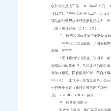
收和相关整改工作。2015年4月29日
项目进行了验收监测现场工作，之后企业
理站的处理规模比环评批复规模大，企
记书（豫环评备〔2017〕2号）。
二、噪声和固体废物污染防治设施
1.噪声污染防治设施。该项目噪声
减振、隔声等。
2.固体废物防治设施。该项目一般
由供应商回收处理；危险废物为熔铅渣
膏涂板铅泥、固化散落铅膏、不合格极
字03号），废气净化装置废滤料、废
进行安全处置（豫环许可危废字71号）
准》（GB18597-2001）要求。
三、验收监测情况
验收监测期间，西厂界噪声能满足《工业