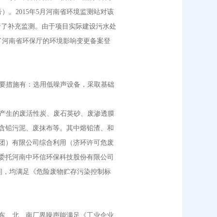
号）。2015年5月河南省环境监测站对该
进行了补充监测。由于项目实际建设污水处
了河南省环保厅的环境影响变更备案登
要措施有：选用低噪声设备，采取基础
产生的废活性炭、废石英砂、废渗透膜
含铅污泥、废抹布等。其中熔铅渣、和
团）有限公司综合利用（济环许可危废
物委托河南中环信环保科技股份有限公司
转间，均满足《危险废物贮存污染控制标
，东、北、南厂界噪声能满足《工业企业