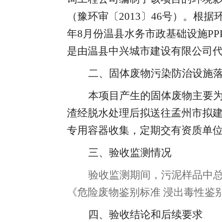
（豫环审
〔
2013
〕
46号）
。
根据
年8月份温县水务市政基础设施P
是由温县中兴城市建设有限公司
二、固体废物污染防治设施
本项目产生的固体废物主要
渣经脱水处理后拟送往孟州市拟
专用容器收集，定期交有资质单
三、验收监测情况
验收监测期间
，
污泥样品中
《危险废物鉴别标准 浸出毒性鉴别》
四、验收结论和后续要求