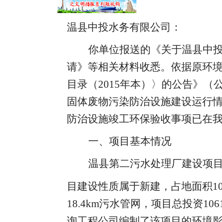
温县中投水务有限公司：
你单位报送的《关于温县中
请》等相关材料收悉
。
依据原环
目录（
2015年本）〉的公告》（公
固体废物污染防治设施建设运行
防治设施竣工环保验收事项已在
一、项目基本情况
温县第二污水处理厂建设项
目建设性质属于新建
，
占地面积
1
18.4km污水管网，项目总投资1061
询工程公司编制了该项目的环境