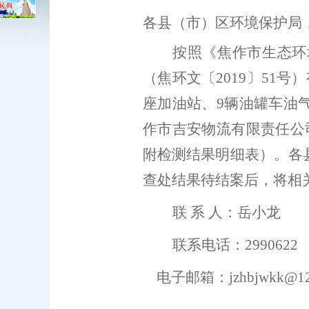
各县（市）区环境保护局
按照《
焦作市生态环
（焦环文〔
2019
〕
51
号
）
座加油站、
9
辆油罐车
油
作市吉安物流有限责任公
附检测结果明细表）。各
查处结果待结案后，将相
联
系
人：岳小龙
联系电话：
2990
电子邮箱：
jzhbjwkk@1