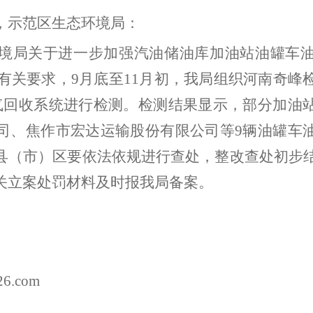
，示范区生态环境局
：
境局
关于进一步加强汽油储油库加油站油罐车
有关要求，
9
月底至
11
月初，我局组织河南奇峰
气回收系统
进行检测。检测结果显示，
部分
加油
司、焦作市宏达运输股份有限公司等
9
辆油罐车
县（市）区要依法依规进行查处，整改查处初步
关立案处罚材料及时报我局备案。
622
26.com