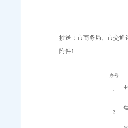
抄送：市商务局、市交通
附件
1
序号
中
1
焦
2
河