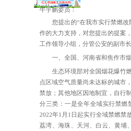
牛宇鹏委员
：
您提出的
“
在我市实行禁燃改
作的大力支持
，
对您提出的
提案
工作领导小组
，
分管公安的副市
一、
全国、河南
省
和焦作
市
生态环境部对全国烟花爆竹
点区域空气质量尚未达标的城市
禁放；其他地区因地制宜
，
自行
分三类：
一是全年全域实行禁燃
2022
年
1
月
1
日起实行全域禁燃禁
荔湾、海珠、天河、白云、黄埔