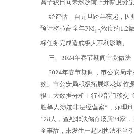
离子较日间未燃放前上升幅度分
经评估
，
自元旦跨年夜起，因
预计将拉高全年
PM
浓度约
1.2
10
标任务完成造成极大
不利
影响
。
三、
202
4
年春节期间主要
做法
202
4
年春节期间
，
市公安局
牵
效
。
市公安局
积极拓展烟花爆竹
报＋大数据分析＋行业部门移交
”
胜等人涉嫌非法经营案
”
，
办理刑
128
人
，
查处非法储存场所
24
家
，
全事故，未发生一起因执法不当