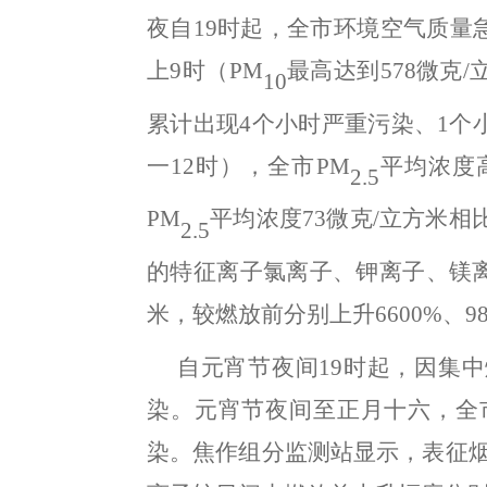
夜自
19
时起
，
全市环境空气质量
上
9
时（
PM
最高
达到
578
微克
/
10
累计出现
4
个小时严重污染、
1
个
一
12
时）
，
全市
PM
平均浓度
2.5
PM
平均浓度
73
微克
/
立方米相
2.5
的特征离子氯离子、钾离子、镁
米
，
较燃放前分别上升
6600%
、
9
自元宵节夜间
19
时起
，
因集中
染
。
元宵节夜间至
正月
十六
，
全
染
。
焦作组分监测站显示，表征