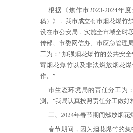
根据《焦作市
2023-2024
年度
稿）
》
，
我市
成立有市烟花爆竹
设在市公安局
，
实施全市域全时
传部、市委网信办、市应急管理
工为：“加强烟花爆竹的公共安
寄烟花爆竹以及非法燃放烟花爆
作
。
”
市生态环境局的责任分工为
测。”我局认真按照责任分工做好
二、
202
4
年春节期间燃放烟花
春节期间
，
因为烟花爆竹的集