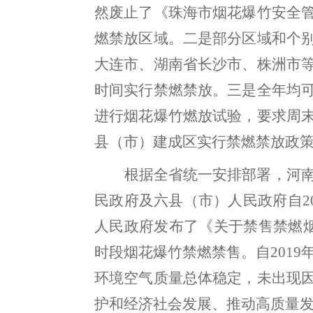
然废止了《珠海市烟花爆竹安全
燃禁放区域。
二是部分区域和个
大连市、湖南省长沙市、株洲市
时间实行禁燃禁放
。
三是全年均
进行烟花爆竹燃放试验
，
要求周
县（市）建成区实行禁燃禁放政
根据全省统一安排部署
，
河
民政府及六县
（
市
）
人民政府自
2
人民政府发布
了
《关于禁售禁燃
时段烟花爆竹禁燃禁售。
自
2019
环境空气质量总体稳定
，
未出现
护和经济社会发展、推动高质量