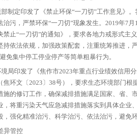
境部制定印发了《禁止环保
“
一刀切
”
工作意见》。
法治污，严禁环保
“
一刀切
”
现象发生。
2019
年
7
月
决禁止
“
一刀切
”
的通知》，要求各地力戒形式主
坚持依法依规，加强政策配套，注重统筹推进，
避免集中停工停业停产等简单粗暴行为。
环境局印发了
《焦作市
2023
年重点行业绩效信用分
（
焦环
文
〔
202
3
〕
38
号
），
要求生态环境部门根
措施的修订工作，确保减排措施满足国家、省、
业，将重污染天气应急减排措施落实到具体企业
段，
强化精准治污、科学治污、依法治污，
避免
差异管控