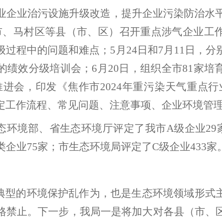
业企业治污设施升级改造，提升企业污染防治水
市、马村区等县（市、区）召开重点涉气企业工
级过程中的问题和难点；
5
月
24
日和
7
月
11
日，分
的绩效分级培训会；
6
月
20
日，组织全市
81
家培
推进会，印发《焦作市
2024
年重污染天气重点行
定工作流程、常见问题、注意事项、企业环境管
态环境部、
省生态环境厅评定了我市
A
级企业
29
类企业
75
家；市生态环境局评定
了
C
级企业
433
家
典型的环境保护乱作为，也是生态环境领域形式
格禁止。
下一步，
我局
一是将加大对各县（市
、