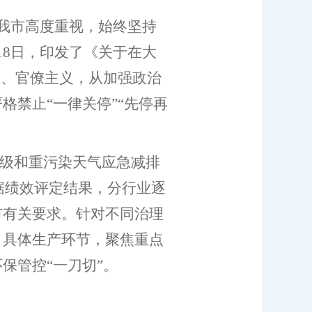
我市
高度重视，
始终坚持
18
日，印发了《关于在大
义、官僚主义，从加强政治
严格禁止
“
一律关停
”“
先停再
级和重污染天气应急减排
据绩效评定结果，分行业逐
市有关要求
。
针对不同治理
、具体生产环节，聚焦重点
环保管控
“
一刀切
”
。