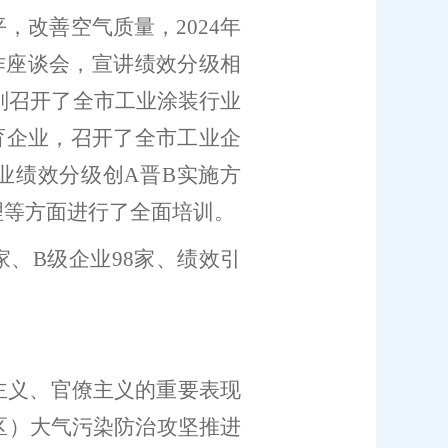
平，改善空气质量，
2024
年
作座谈会，宣讲绩效分级相
别召开了全市工业涂装行业
育企业，召开了全市工业企
业绩效分级创
A
晋
B
实施方
理等方面进行了全面培训
。
家、
B
级企业
98
家、绩效引
。
主义、官僚主义的重要表现
区
）
大气污染防治攻坚推进