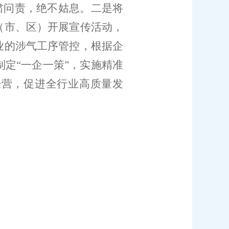
肃问责，绝不姑息。二是将
（市
、
区
）
开展宣传活动，
业的涉气工序管控，根据企
制定
“
一企一策
”
，
实施
精准
经营，
促进全行业高质量发