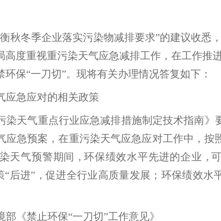
衡秋冬季
企业落实污染物减排要求
”
的建议收悉
局高度重视重污染天气应急减排工作
，
在工作推
禁环保
“
一刀切
”
。
现将
有关办理情况
答复如下：
气应急应对的相关政策
污染天气重点行业应急减排措施制定技术指南》
气应急预案
，在重污染天
气应急应对工作中，
按
染天气预警期间
，
环保绩效水平先进的企业
，
策
“
后进
”
，
促进全行业高质量发展
；
环保绩效水
境部《禁止环保
“
一刀切
”
工作意见》