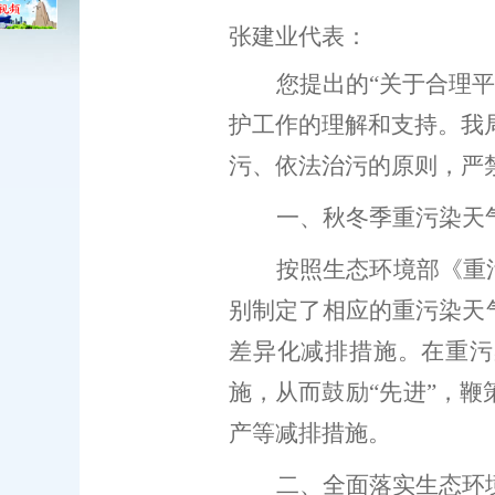
张建业
代表：
您提出的
“
关于合理平
护
工作的理解和支持。
我
污
、
依法治污
的
原则，
严
一、
秋冬季
重污染天
按照
生态环境部《重
别制定了相应的重污染天
差异化减排措施。在重污
施
，
从而鼓励
“
先进
”
，
鞭
产等减排措施。
二
、全面落实生态环