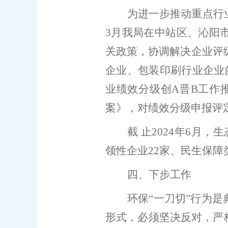
为进一步推动重点行
3
月我局在中站区、沁阳
关政策，协调解决企业评
企业、包装印刷行业企业
业绩效分级创
A
晋
B
工作
案》，对绩效分级申报评
截 止
202
4
年
6
月
，
生
领性企业
22
家、民生保障
四
、下步工作
环保
“
一
刀切
”
行为是
形式，必须坚决反对，严