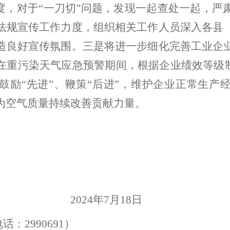
度，对于
“
一刀切
”
问题，发现一起查处一起，严
法规宣传工作力度，组织相关工作人员深入各县
造良好宣传氛围。三是将进一步细化完善工业企
在重污染天气应急预警期间，
根据企业绩效等级
鼓励
“
先进
”
、鞭策
“
后进
”
，
维护企业正常生产
为空气质量持续改善贡献力量。
24
年
7
月
1
8
日
电话：
2990691
）