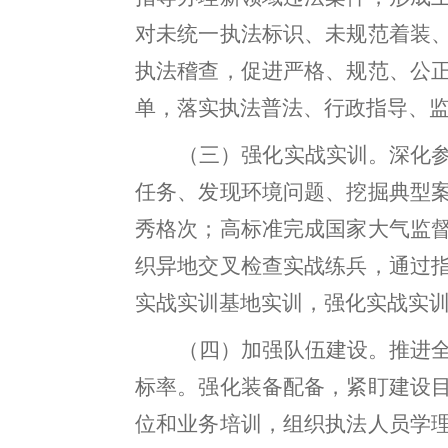
对未统一执法标识、未规范着装
执法稽查
，
促进严格、规范、公
单，落实执法普法、行政指导、
（三）强化实战实训
。
深化
任务、发现环境问题、挖掘典型
秀格次
；
高标准完成国家大气监
织异地交叉检查实战练兵，通过
实战实训基地实训，强化实战实
（四）加强队伍建设
。
推进
标率。强化装备配备
，
紧盯建设
位和业务培训
，
组织执法人员学