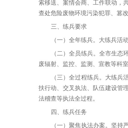
索移送、案情会商、工作联动
，
查处危险废物环境污染犯罪、篡
三、练兵要求
（一）全年练兵
。
大练兵活
（二）全员练兵
。
全市生态
废辐射、监控、监测、宣教等科
（三）全过程练兵
。
大练兵
扶行动、
交叉执法、
队伍建设管
法稽查等执法全过程。
四、练兵任务
（一）聚焦执法办案
。
坚持