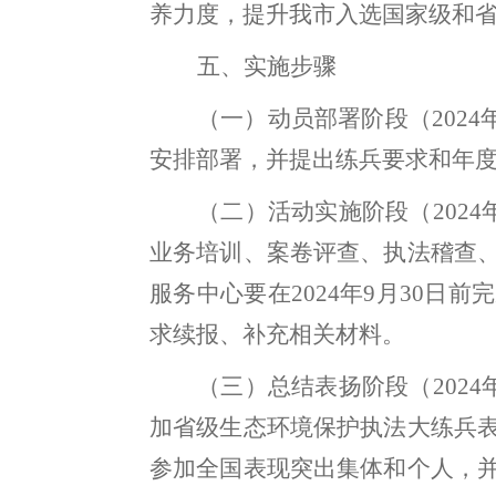
养力度，提升我市入选国家级和
五、实施步骤
（一）动员部署阶段（
202
安排部署
，
并提出练兵要求和年
（二）活动实施阶段（
202
业务培训、案卷评查、执法稽查
服务中心要在
2024年
9
月
30
日前完
求续报、补充相关材料
。
（三）总结表扬阶段
（
202
加省级生态环境保护执法大练兵
参加全国表现突出集体和个人
，