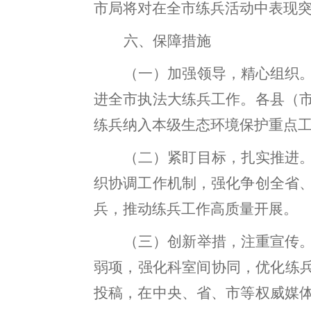
市局将对在全市练兵活动中表现
六、保障措施
（一）加强领导
，
精心组织
进全市执法大练兵工作。各县
（
练兵纳入本级生态环境保护重点
（二）
紧盯目标
，
扎实推进
织协调工作机制
，
强化争创
全省
兵，推动练兵工作高质量开展
。
（三）创新举措
，
注重宣传
弱项，强化科室间协同
，
优化练
投稿
，
在中央、省、市等权
威
媒