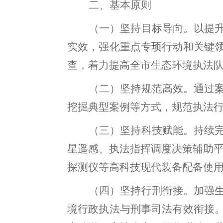
二、基本原则
（一）坚持目标导向
。
以提
实效，强化重点专顼行动和关键
查
，
着力提高全市生态环境执法
（二）坚持规范高效
。
通过
挖掘典型案例等方式
，
规范执法
（三）坚持科技赋能
。
持续
星遥感、执法指挥调度决策辅助
探测仪等高科技现代装备配备使
（四）坚持行刑衔接
。
加强
境
行政执法与刑事司法有效衔接