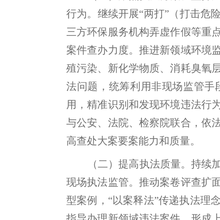
行
为
。
继续开展
“
两打
”
（打击危
三方环保服务机构弄虚作假等重
案件查办力度
。
推进新领域环境
殖污染、新化学物质、消耗臭氧
法问题
，
统筹利用非现场监管手
用
，
精准识别和发现环境违法行
与
公安
、法院、检察院
联合
，
依
高查处大案要案能力和质量
。
（二）提高执法质量
。
持续
现场执法监管。推动案卷评查扩
型案例，
“
以案释法
”
传递执法理
指导办理新领域违法案件
，
形成