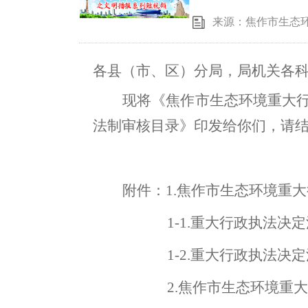
来源：焦作市生态
各县（市
、区
）
分局
，
局机关各
现将
《焦作市
生态
环境重大
法制审核目录》
印发给你们
，
请
附件：
1.
焦作市
生态
环境重大
1-1.
重大行政执法决定
1-2.
重大行政执法决定
2.
焦作市
生态
环境
重大