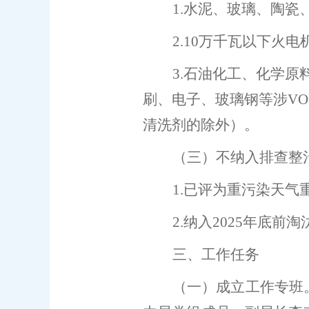
1.
水泥、玻璃、陶瓷
2.10
万千瓦以下火电
3.
石油化工、化学原
刷、
电子、玻璃钢
等涉
VO
清洗剂的除外）。
（三）不纳入排查整
1
.
已评为重污染天气
2
.
纳入
2025
年底前淘
三、
工作任务
（一）成立工作专班