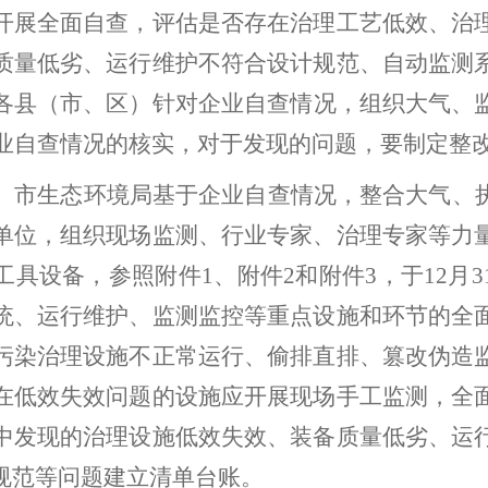
开展全面自查，评估是否存在治理工艺低效、治
质量低劣、运行维护不符合设计规范、自动监测
各县（市、区）
针对
企业
自查
情况，组织大气、
业自查情况的核实，对于
发现的问题，要制定整
。
市生态环境
局
基于企业自查情况，
整合
大气、
单位，组织现场监测、
行业
专家、
治理专家等力
工具设备，参照附件
1
、附件
2
和附件
3
，
于
12
月
3
统、运行维护、监测监控等重点设施和环节
的
全
污染治理设施不正常运行、偷排直排、篡改伪造
在低效失效问题的设施应开展现场手工监测，全
中发现的治理设施低效失效、装备质量低劣、运
规范等问题建立清单台账。