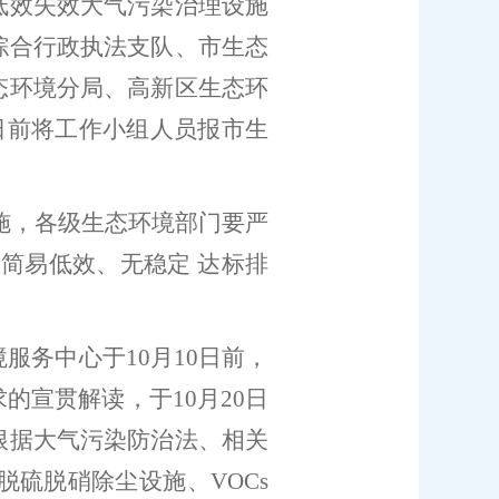
低效失效大气污染治理设施
综合行政执法支队、市
生态
态环境分局、高新区生态环
日
前将工作小组人员报市生
施，各级生态环境部门要严
施简易低效、无稳定
达标排
境服务中心
于
10
月
10
日前，
求的宣贯解读，于
10
月
20
日
根据大气污染防治法、相关
脱硫脱硝除尘设施、
VOCs