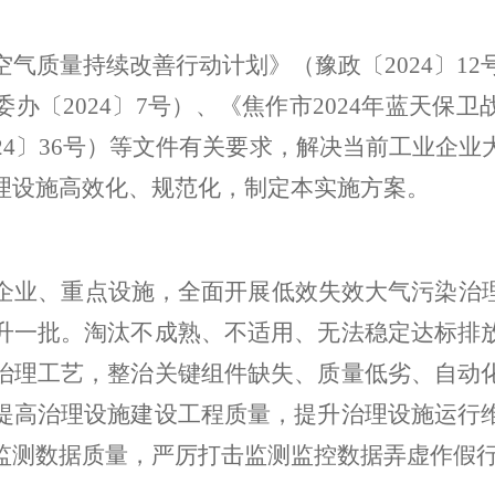
空气质量持续改善行动计划》（豫政〔
2024
〕
12
委办〔
2024
〕
7
号）、《
焦作市
2024
年蓝天保卫
24
〕
36
号）
等文件
有关要求，解决当前工业企业
理
设施高效化、规范化
，制定本实施方案。
企业、重点
设施
，全面开展低效失效大气污染治
升一批。淘汰不成熟、不适用、无法稳定达标排
治理工艺，整治关键组件缺失、质量低劣、自动
提高治理设施建设工程质量，提升治理设施运行
监测数据质量，严厉打击监测监控数据弄虚作假