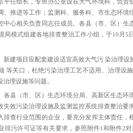
京平任组长，专班办公室设在大气环境科，负责
调、推进等工作；
监测科、
服务科、市
生态环境
控中心
相关负责同志任
成员。各县（市
、区
）生
境
局
模式组建各地排查整治工作小组
，
于
10
月
5
。
新建项目应配套建设适宜高效大气污
染治理设
领
等关口，杜绝污染治理工艺不适用、治理设
设治理设施等问题。
。
各县（市
、区
）生态环境分局、高新区生态环
效失效污染治理设施及监测监控系统排查整治要
入排查行业范围的企业，要充分发挥主体责任，
业排污许可证等有关要求，参照附件
1
和附件
2
对