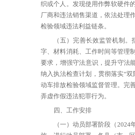
织或个人
。
发现使
用
作弊软硬件
厂商和违法销售渠道，依法处理
检验领域
违
法利益链条
。
（
五）完善长效监管机制
。
字、材料消耗、工作时间
等
管理
要求
，
增强守法意识，提升守法
纳入执法检查计
划
，
贯彻落实
“
双
动车排放检验领域监督管理。完
弄虚作假违法犯罪行为。
四
、工作安排
（一）动员部署阶段（
2024