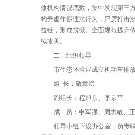
修机构情况底数，集中发现第三
构弄虚作假违法行为，严厉打击
益链
，
形成震慑。全面规范提升
续改善
。
二、组织领导
市生态环境局成立机动车排
组
长：敬章斌
副组长：程旭东、李京平
成
员：申军强
、周志敏、
领导小组下设办公室
，
负责