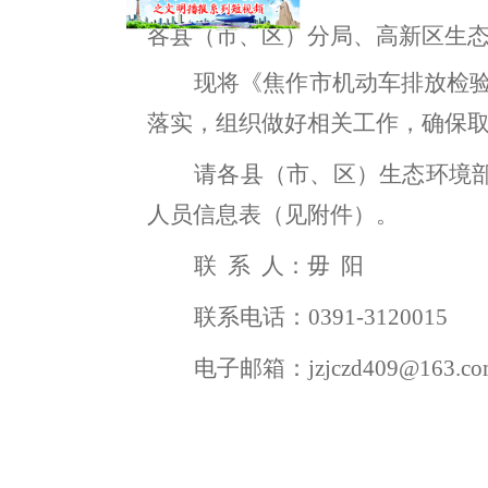
各
县（市、区）分局、高新区生
现将《
焦作市
机动车排放检
落实
，
组织做好相关工作，确保
请各
县（市、区）
生态环境
人员信息表
（
见附件
）
。
联
系
人：毋
阳
联系电话：
0391-3120015
电子邮箱：
jzjczd409@163.c