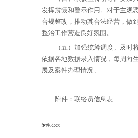
发挥
震慑和警示作用
。
对于
主观
合规整改
，
推动其合法经营，做
整治工作营造良好氛
围
。
（五）加强统筹调度
。
及时
依据各地数据录入情况，每周向
展及案件办理情况
。
附件：
联络员信息表
附件.docx