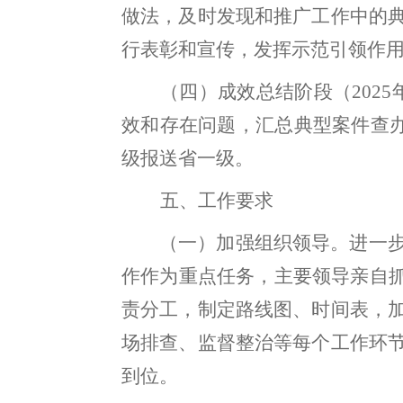
做法，及时发现和推广工作中的
行表彰和宣传，发挥示范引领作
（四）成效总结阶段（
2025
效和存在问题
，
汇总典型案件查
级报送省一级
。
五、
工作
要求
（
一）加强组织领导
。
进一
作作为重点任务，主
要
领导亲自
责分工
，
制定路线图、时间表，
场排查、监督整治等每
个
工作环
到位
。