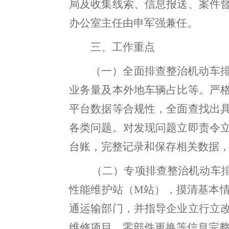
局及收集线索、信息报送、案件
办公室主任由申军强兼任。
三、工作重点
（
一）全面排查整治机动车
业务量及本外地车辆占比等。严
平台数据等合规性
，
全面查找出
各类问题
。
对发现问题
立即责令
台
账
，
完整记录和保存相关数据
（二）
专项
排查整
治机动车
性能维护站（
M
站）
，
摸清基
本
通运输部门
，
并指导企业立
行
立
维修项目、零部件更换等信息完