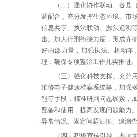
（
二）强化
协作
联
动
。
各
县
调配合
，
充分发挥
生态环境
、市
信息共享、执法联动、源头追溯
击。加大
行刑衔接力度
，
形成齐
好内部力量
，
加强执法、机动车
理，确保专项整治工作扎实推进
（
三）强化科技支撑
。
充
分
维修电子健康档案系统
等
，
加强
能等手段
，
精准研判问题线索，
配备和使用
，
提高发现问题能力
异常情况、固定问题证据、
追溯
（
四）积极宣传引导
。
要加