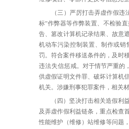
（三）严厉打击弄虚作假违
标
”
作弊器等作弊
装置、不
检验直
告、篡改计算机记录结果、故意
机动车污染控制装
置、制作或销
罚
。
符合案件移送条件的
，
及时
违法失信惩
戒
。
对于情节严重的
供虚假证明文件
罪、破坏计算机
机
关
。
涉嫌刑事犯罪案件，相关
（
四）坚决打击相关造假利
及弄虚作假利益链条，重点
检
查
性能维护（维修）站维修等问题