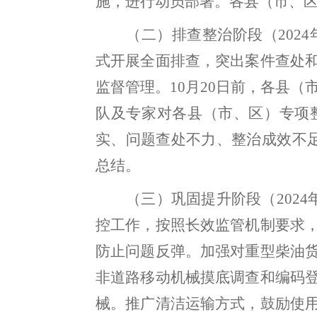
施
，
进行动员部署
。
各县（市
、
（二）排查整治阶段（
2024
式开展全面排查
，
突出案件查处
监督管理。
10
月
20
日前
，
各县（
队及专家
对各县（市
、
区）专项
实、问题查处不力、整治成效不
总结
。
（三）巩固提升阶段（
2024
控工作
，
按照长效监管机制要求
防止问题反弹。加强对重型柴油
非道路移动机械摸底调查和编码
械。推广清洁运输方式
，
鼓励使