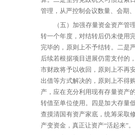
管理，从严控制会议数量、会期
（五）加强存量资金资产管
转一个年度，对结转后仍未使用
完毕的
，
原则上不予结转
。
二是
后续若根据项目进展仍需支付的
市财政将予以收回，原则上不再
出借等方式解决的
，
原则上不得
产
，
应在充分利用现有存量资产
转借至单位使用
。
四是加大存量
查摸清国有资产家底，统筹采取
产变资金，真正让资产
“活起来”
。