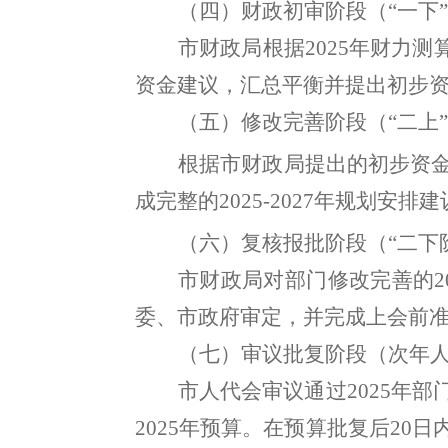
（四）财政初审阶段（
“一下
市财政局
根据
202
5
年财力测
资金
建议
，
汇总平衡并提出初步
（五）修改
完善
阶段（
“二上
根据市财政局提出的初步资
成完整的
202
5
-202
7
年规划安排建
（六）
复核报批
阶段（
“二下
市财政局对部门修改完善的
2
委、市政府审定，并完成上会前
（七）
审议批复
阶段（次年
市人
代
会审议通过
202
5
年部
202
5
年预算
。
在预算批复后
20
日