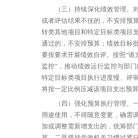
（
三
）
持续深化
绩效管理
。
或者评估结果不佳的
，
不安排预
转类其他项目和特定目标类项目
通过的
，
不安排预算
；
绩效目标
要按要求开展绩效自评
。
按照
“
谁
监控
”
，
推动绩效运行监控与部门
特定目标类项目
执行进度慢、评
将按一定比例压减该项目支出预
（
四
）
强化
预算
执行
管理
。
用途使用，不得随意变更
，
确需
加或调整需新增支出的
，
统筹部
算
。
二是坚持党政机关习惯过紧