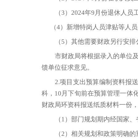
（
3
）
202
4
年
9
月份退休人员
（
4
）
新增特岗人员津贴等
人员
（
5
）其他需要财政另行安排
市财政局
将根据录入的单位
馈单位征求意见
。
2.
项目支出预算编制资料报
科
，
10
月
下
旬前在预算管理一体
财政局环资科报送纸质材料一份
（
1
）部门规划期内经国家、
（
2
）相关规划和政策明确的