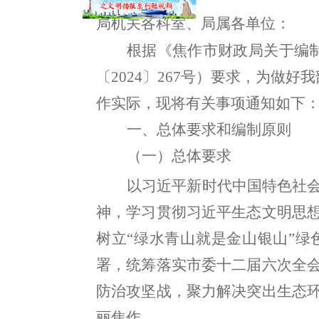
局
机关各
科室
、
局属
各单位：
根据《焦作市财政局关于编
〔
20
2
4
〕
267
号）
要求
，
为
做好我
作实际
，
现将有关事项通知如下
一、总体要求
和编制原则
（一）总体要求
以习近平新时代中国特色社
神
，
学习贯彻习近平生态文明思
树立
“
绿水青山就是金山银山
”
绿
署，
统筹
落实市委
十二届六次全
防治攻坚战
，
聚力解决突出生态
丽焦作
。