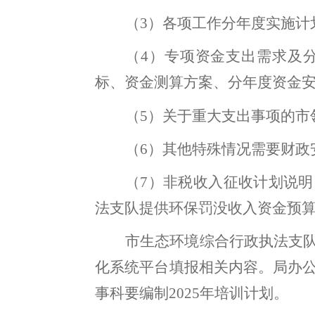
（
3
）各项工作分年度实施计
（
4
）专项资金支出需求及
标、资金测算方案、分年度资金
（
5
）关于重大支出事项的市
（
6
）其他特殊情况需要财政
（
7
）非税收入征收计划说明
法支队
提供
环保罚没收入资金预
市生态环境综合行政执法支
化
系统
平台
填报相关内容
。
局
办
事
科
要编制
202
5
年培训计划
。