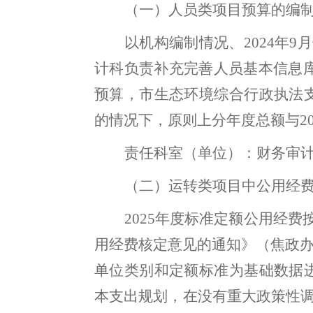
（一）人员类项目预算的编
以机构编制情况、
202
4
年
9
月
计科负责补充完善人员基本信息
预算
，
市生态环境综合行政执法
的情况下，原则上分年度总额与
2
责任科室（单位）：财务审
（二）运转类项目中公用经
202
5
年度标准定额公用经费
用经费核定意见的通知》（焦政
单位类别和定额标准为基础数据
本支出规划
，
在没有重大政策性