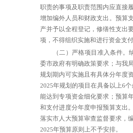
职责的事项及职责范围内应直接
增加编外人员和财政支出。
预算
产并予以全程登记，修缮性支出
项，不得组织实施和进行资金支
（
二
）严格项目准入条件
。
委市政府
有明确政策要求
；
与我
规划期内可实施且有具体分年度
202
5
年规划的项目在具备以上
6
个
能达到专项资金细化要求；预算
和支付进度分年度申报预算支出
落实
市
人大预算审查监督要求
，
202
5
年预算原则上不予安排
。