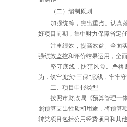
（二）编制原则
加强统筹
，
突出重点
。
认真
好项目前期
，
集中财力保障省定
注重
绩效
，
提高效益。
全面
强绩效监控和评价结果运用，
全
坚守底线
，
防范风险
。
严格
为
，
筑牢兜实
“三保”底线
，
牢牢守
二、
项目申报类型
按照市财政局《预算管理一
照预算支出性质和用途
，
将预算
转类项目包括公用经费项目和其