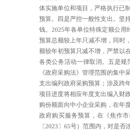
体实施单位和项目
，
严格执行已
预算
。
四是严控一般性支出
。
坚
钱
。
2025
年各单位特殊定额公用
预算总额较上年只减不增，同时
额较年初预算
只减不增
，
严禁以
各类公务活动
一律取消
。
五是
规
《政府采购法》管理范围的集中
支出编列政府采购预算
；
涉及跨
项目进度将相应年度支出编入财
购份额面向中小企业采购
，
在年
政府购买服务预算
，
在《焦作市
〔
2023〕
65
号）范围内
，
对是否