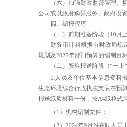
（六）加强财政监督管理
。
公司或以政府购买服务、政府投
四
、编报程序
（一）前期准备阶段（
10
月
财务审计科根据市财政局规
规划及
202
5
年部门预算的编制目
（
二
）
资料
报送阶段（
“一上
1.
人员及单位基本信息资料
生态环境综合行政执法支队
在预
报送纸质材料一份
，
按
A4
纸格式
（
1
）机构编制文件
；
（
2
）
202
4
年
9
月份在职人员