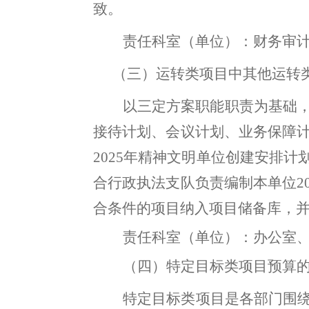
致
。
责任科室（单位）：财务审
（三）
运转类项目中其他运
转
以
三定方案
职能
职责
为基础
接待计划、会议计划、业务保障
2025
年精神文明单位创建安排计
合行政执法支队负责编制本单位
2
合条件的项目纳入项目储备库，
责任科室（单位）：办公室
（四）特定目标类项目预算
特定目标类项目是各部门围