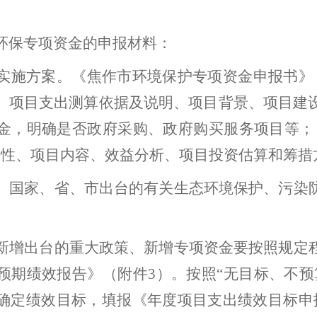
环保专项资金的申报材料：
实施方案
。
《
焦作市环境保护专项资金
申报书
》
、项目支出测算依据及说明、
项目背景、项目建
金，明确是否政府采购、政府购买服务项目等；
要性、项目内容、效益分析、项目投资估算和筹措
。
国家、省、市
出台的
有关
生态环境保护、污染
新增出台的重大政策、新增专项资金要按照规定
预期绩效报告
》
（附件
3
）
。
按照
“
无目标、不预
确定
绩效目标，
填报
《年度项目支出绩效目标申