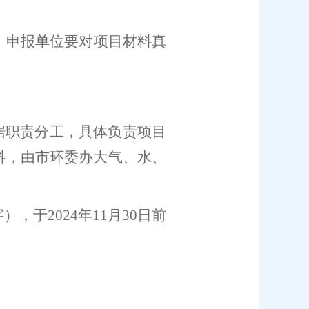
。申报单位要对项目材料真
据职责分工，具体负责项目
料，由市环委办大气、水、
字），
于
202
4
年
1
1
月
30
日前