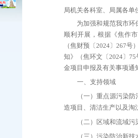
局机关各科室、局属各单
为
加强和规范
我市环
顺利开展，
根据
《焦作
（焦财预〔
20
24
〕
267
号
知》
（
焦环文〔
2024
〕
75
金项目申报
及
有关事项通
一、
支持领域
（
一）重点源污染防
造项目、清洁生产以及淘
（
二）区域和流域污
（
三）污染防治新技