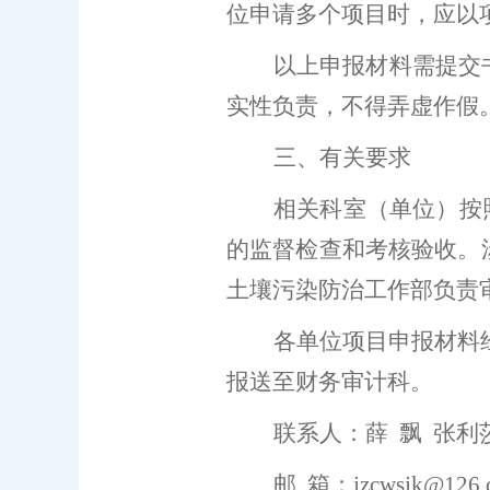
位申请多个项目时，应以
以上申报材料需提交
实性负责，不得弄虚作假
三、有关要求
相关科室
（单位）
按
的监督检查和考核验收。
土壤污染防治工作部负责
各单位项目申报材料
报送至
财务审计
科
。
联系人：薛
飘
张利
邮
箱：
jzcwsjk@126