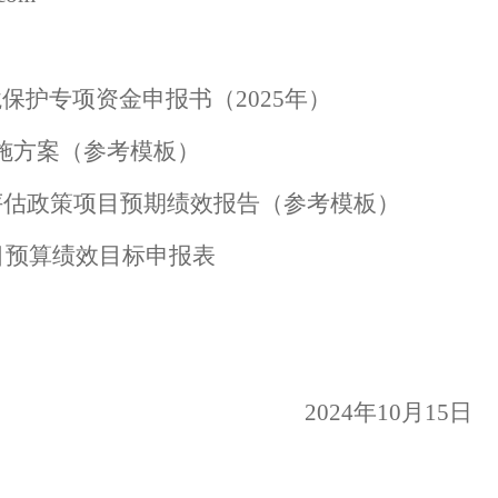
境保护
专项资金
申报书
（
202
5
年）
施方案（参考模板）
评估政策项目预期绩效报告
（参考模板）
目预算绩效目标申报表
20
24
年
1
0
月
15
日