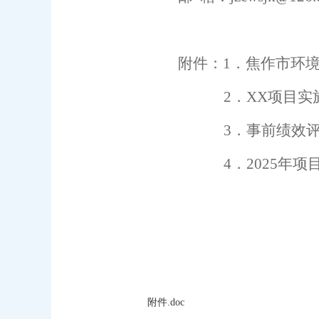
附件：
1
．焦作市
环
2
．
XX
项目实
3
．事前绩效
4
．
202
5
年项
附件.doc