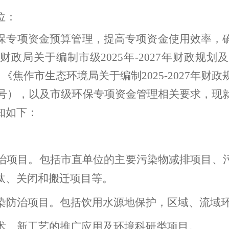
位：
保专项资金预算
管理
，
提高专项资金使用效率，
市财政局关于编制市级
202
5
年
-
202
7
年财政规划及
）《焦作市生态环境局关于编制
2025-2027
年财政
号
）
，以及市级环保专项资金管理相关要求，现
知如下：
治项目。
包括市直单位的主要污染物减排项目、
汰、关闭和搬迁项目等。
染防治项目。
包括饮用水源地保护，区域、流域
术、新工艺的推广应用及环境科研类项
目。