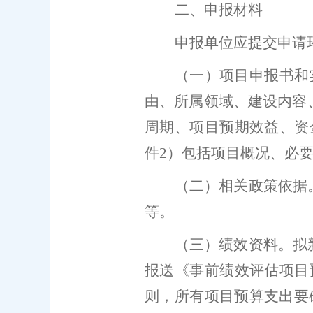
二
、申报材料
申报单位应提交申请
（一）
项目申报书和
由、所属领域、建设内容
周期、项目预期效益
、资
件
2
）包括项目概况、必
（二）相关政策依据
等。
（三）
绩效资料。
拟
报送《
事前绩效评估项目
则，
所有
项目
预算支出
要