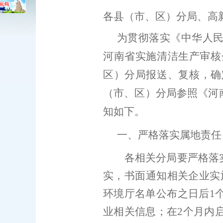
各县（市
、区
）分局、
高
为贯彻落实《中华人
河南省实施清洁生产审核
区
）分局报送、复核，确
（市、区）
分局
参照《河
知如下。
一、
严格落实属地责任
各相关分局要严格落
实，
书面通知相关企业实
环境厅
名单公布
之日
后
1
业相关信息
；
在
2
个月内