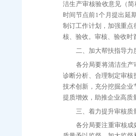
洁生产审核验收意见（简
时间节点前
1
个月提出延
制订工作计划，加强重点
核
、验收。
审核
、验收时
二、加大帮扶指导力
各
分局
要
将清洁生产
诊断分析、合理制定审核
技术创新，
充分挖掘企业
提质增效
，助推企业高质
三、着力提升审核质
各
分局
要注重审核成
质量予以监督。加大监督