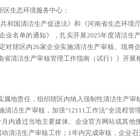
新
区生态环境
服务中心
：
民共和国清洁生产促进法》
和《
河南省生态环境
企业名单的通知
》
，
扎实开展
202
5
年度清洁生
定对
辖区内
26
家企业实施清洁生产审核。现
将
南省清洁生产审核管理工作指南（试行）》开展
实属地责任，组织辖区内
纳
入强制性清洁生产审
施清洁生产审核，加强
“
1211
1
工作法
”全流程管
个月内通过当地主要媒体
、
企业官方网站或其他
启动
清洁生产审核工作
；
1
年内完成审核，企业召