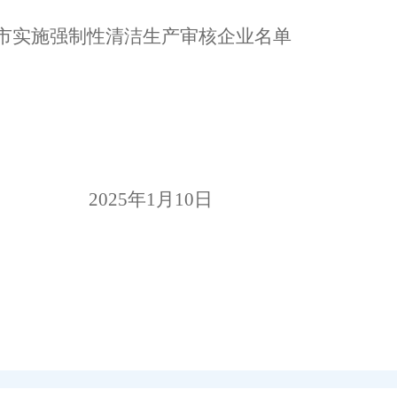
市实施强制性清洁生产审核企业名单
202
5
年
1
月
10
日