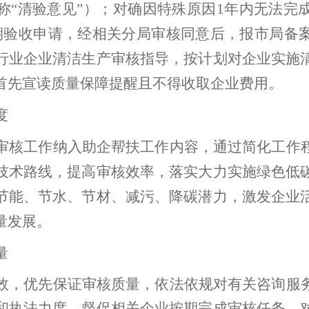
称“清验意见”）
；
对确因特殊原因
1
年内无法完
期验收申请，经相关
分局
审
核同意后，报
市局
备
行业企业清洁生产审核指导
，
按计划对企业实施
首先宣读质量保障提醒且
不得收取企业费用。
度
审核工作纳入助企帮扶工作内容，
通过简化工作
技术路线，提高审核效率，
落实大力实施绿色低
节能、节水、节材、减污、降碳潜力，激发企业
量发展。
量
效，优先保证审核质量，依法依规对有关咨询服
和执法力度，督促相关企业按期完成审核任务，