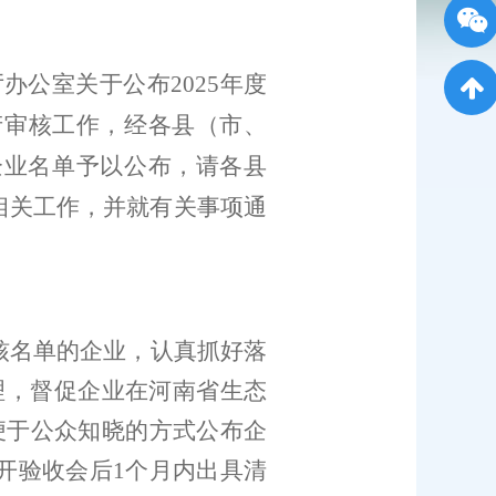
厅办公室关于公布
202
5
年度
产审核工作，经各县（市
、
企业名单
予以
公布，
请各县
相关工作，
并
就
有关事项通
核名单的企业，
认真抓好落
理，督促企业在
河南省生态
便于公众知晓的方式公布企
开验收会后
1
个月内出具清