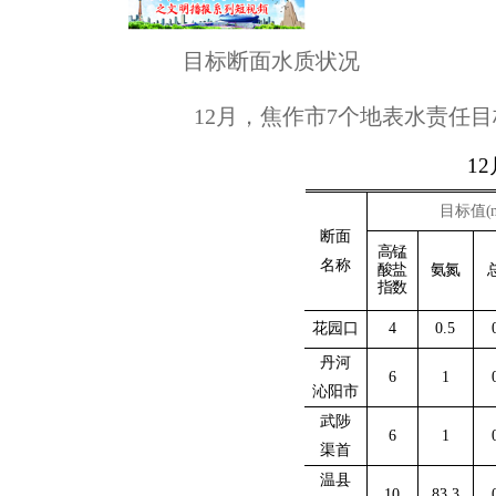
目标断面水质状况
12
月
，
焦作市7个地表水责任目
12
目标值
(
断面
高锰
名称
酸盐
氨氮
指数
花园口
4
0.5
丹河
6
1
沁阳市
武陟
6
1
渠首
温县
10
83.3