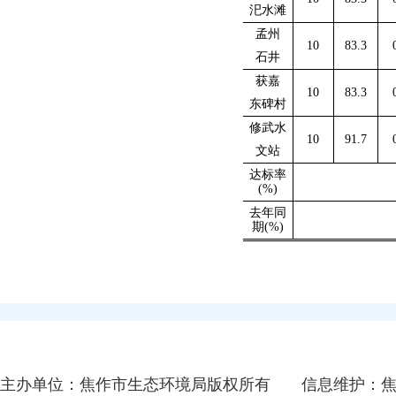
汜水滩
孟州
10
83.3
石井
获嘉
10
83.3
东碑村
修武水
10
91.7
文站
达标率
(%)
去年同
期(%)
主办单位：焦作市生态环境局版权所有
信息维护：