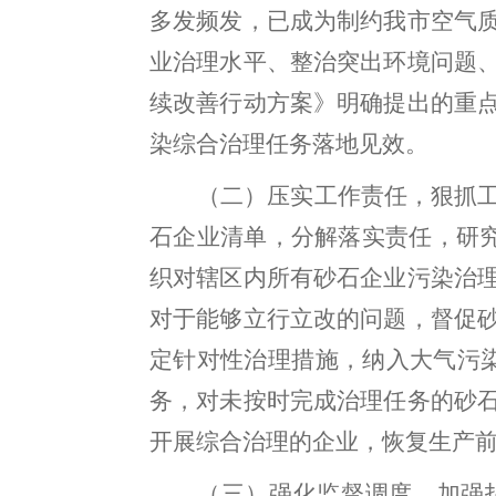
多发频发
，
已成为制约我
市
空气
业治理水平、整治突出环境问题
续改善行动方案》
明确提出的重
染综合治理任务落地见效。
（二）压实工作责任
，
狠抓
石企业清单
，
分解落实责任
，
研
织对辖区内所有砂石企业污染治
对于能够立行立改的问题，督促
定针对性治理措施
，
纳入大气污
务
，
对未按时完成治理任务的砂
开展综合治理的企业，恢复生产
（三）强化监督调度
，
加强