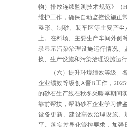
物）排放连续监测技术规范》（
H
维护工作，确保自动监控设施正
整形、制砂、装车区等主要产尘
上
。
在料场、主要生产车间外侧
录显示污染治理设施运行情况、
换、生产设施和污染治理设施运
（六）提升环境绩效等级
。
企业
绩效等级创
A
晋
B
工作
，
2025
的砂石生产线在秋冬采暖季期间
靠前帮扶
，
帮助砂石企业学习借
设备更新、建设高效治理设施、
平。落实差异化管控要求
，
加强