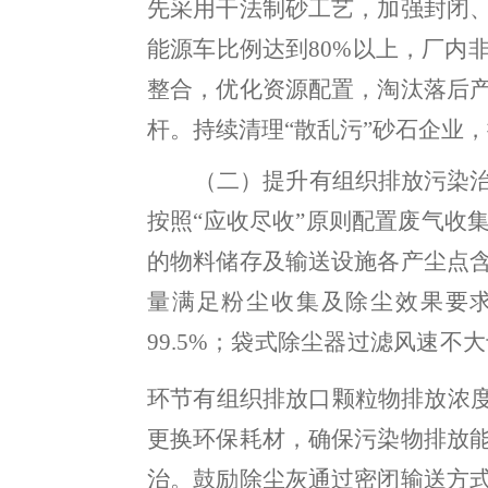
先采用干法制砂工艺
，
加强封闭
能源车比例达到
80%
以上
，
厂内
整合
，
优化资源配置，淘汰落后
杆。持续清理
“
散乱污
”
砂石企业
，
（二）提升有组织排放污染
按照
“
应收尽收
”
原则配置废气收
的物料储存及输送设施各产尘点
量满足粉尘收集及除尘效果要
99.5%
；
袋式除尘器过滤风速不大
环节有组织排放口颗粒物排放浓
更换环保耗材
，
确保污染物排放
治。鼓励除尘灰通过密闭输送方