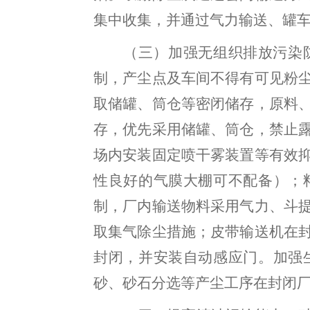
集中收集
，
并通过气力输送、罐
（三）加强无组织排放污染
制
，
产尘点及车间不得有可见粉
取储罐、筒仓等密闭储存，原料
存
，
优先采用储罐、筒仓，禁止
场内安装固定喷干雾装置等有效
性良好的气膜大棚可不配备）；
制，厂内输送物料采用气力、斗
取集气除尘措施；皮带输送机在
封闭，并安装自动感应门
。
加强
砂、砂石分选等产尘工序在封闭