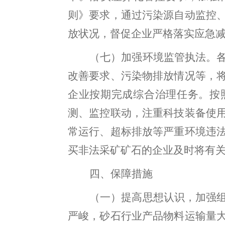
则》要求
，
通过污染源自动监控
放状况
，
督促企业严格落实应急
（七）加强环境监管执法
。
改善要求、污染物排放情况等
，
企业按期完成综合治理任务。按
测、监控联动，注重科技装备使
常运行、超标排放等严重环境违
买非法采矿矿石的企业及时将有
四、保障措施
（一）提高思想认识
，
加强
严峻
，
砂石行业产品物料运输量