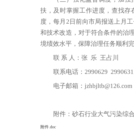
扶
，
及时掌握工作进度，查找存
度，每月
2
日前向
市局
报送上月工
和技术改造
，
对于符合条件的治
境绩效水平
，
保障治理任务顺利
联
系
人：
张
乐
王占川
联系电话：
2990629 2990631
电子邮箱：
jzhbjltb@126.com
附件：砂石行业大气污染综
附件.doc