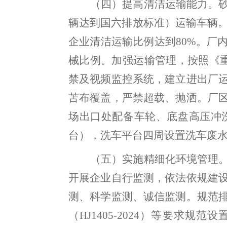
（四）提高清洁运输能力
。
辆达到国六排放标准）运输车辆
企业清洁运输比例达到
80%
。
厂
械比例
。
加强运输管理
，
按照《
禁及视频监控系统
，
建立进出厂
苫布覆盖
，
严禁超载、抛洒。厂
场出口处配备车轮、底盘高压冲
台）
，
洗车平台四周设置洗车废
（五）实施精细化环境管理
开展企业自行监测，依法依规建
测、科学监测、诚信监测
。
规范
（
HJ1405-2024
）等要求规范设