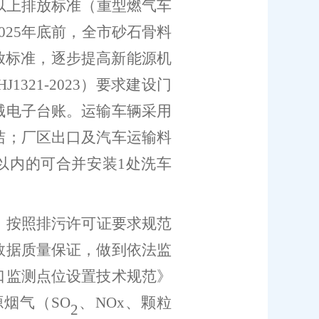
以上排放标准（重型燃气车
025
年底前，全市砂石骨料
放标准，逐步提高新能源机
HJ1321-2023
）要求建设门
械电子台账。运输车辆采用
洁；厂区出口及汽车运输料
以内的可合并安装
1
处洗车
，按照排污许可证要求规范
数据质量保证，做到依法监
口监测点位设置技术规范》
源烟气（
SO
、
NOx
、颗粒
2