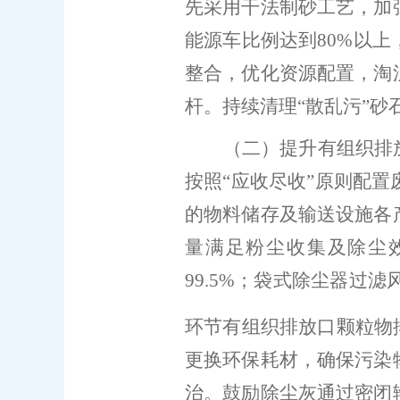
先采用干法制砂工艺，加
能源车比例达到
80%
以上
整合，优化资源配置，淘
杆。持续清理
“
散乱污
”
砂
（二）提升有组织排
按照
“
应收尽收
”
原则配置
的物料储存及输送设施各
量满足粉尘收集及除尘
99.5%
；袋式除尘器过滤
环节有组织排放口颗粒物
更换环保耗材，确保污染
治。鼓励除尘灰通过密闭