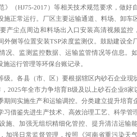
范》（
HJ75-2017
）等相关技术规范要求，做好
设施正常运行。厂区主要运输通道、料场、卸车
要产尘点周边和料场出入口安装高清视频监控
间外侧等位置安装
TSP
浓度监测仪。鼓励建设全
情况、监测监控数据、运输监管情况等信息。
设施运行管理等环保台账记录。
等级。
各
县（市、区）
要根据辖区内砂石企业现
作，
2025
年
全市
力争培育
B
级及以上砂石企业
8
家
季期间实施生产和运输调控。分类建立提升培育
学习借鉴先进生产技术、高效治理工艺、科学管
设施、加强无组织精细化管控、提升清洁运输
，加强日常监督管理，按照《河南省重污染天