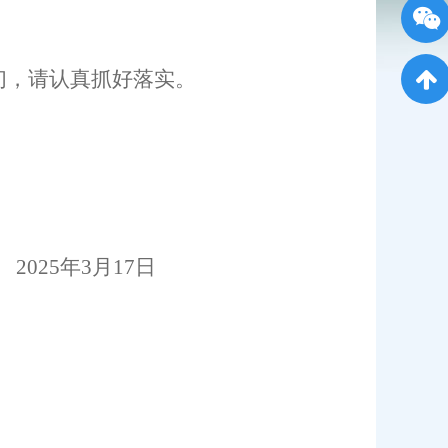
们，请认真抓好落实
。
2025
年
3
月
17
日