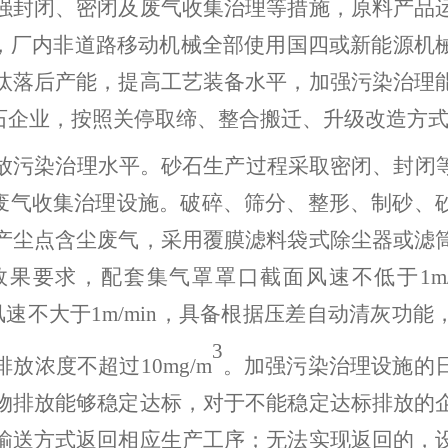
强封闭、密闭及废气收集治理等措施，原料产品
，厂内非道路移动机械全部使用国四或新能源机
汰落后产能，提高工艺装备水平，加强污染治理
石企业，按照关停取缔、整合搬迁、升级改造方
放污染治理水平。
砂石生产过程采取密闭、封闭
废气收集治理设施。破碎、筛分、整形、制砂、
产尘点含尘废气，采用覆膜滤料袋式除尘器或滤
效果要求，配套集气罩罩口截面风速不低于
1
m
风速不大于
1m/min
，具备根据压差自动清灰功能
3
排放浓度不超过
10mg/m
。加强污染治理设施的
物排放能够稳定达标，对于不能稳定达标排放的
输送方式返回相应生产工序；无法实现返回的，