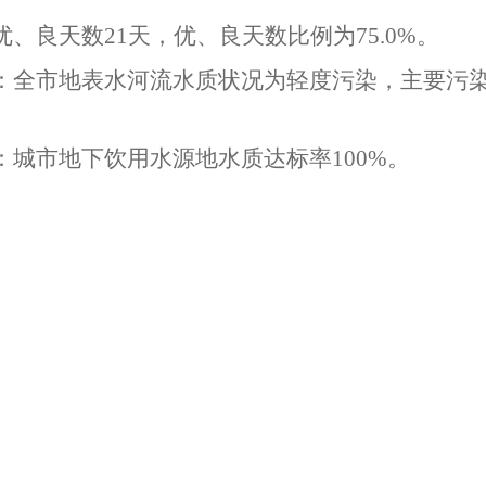
优、良天数
21
天，优、良天数比例为
75.0
%
。
：
全市地表水河流水质状况为轻度污染，主要污
：
城市
地下饮用水源地水质达标率
100%。