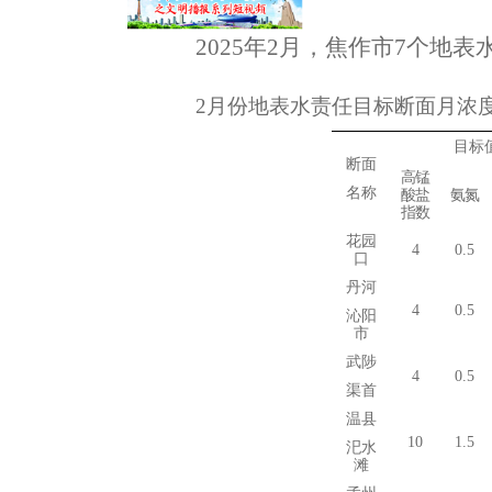
2025年2
月
，
焦作市
7
个地表
2
月份地表水责任目标断面月
浓
目标
断面
高锰
名称
酸盐
氨氮
指数
花园
4
0.5
口
丹河
4
0.5
沁阳
市
武陟
4
0.5
渠首
温县
10
1.5
汜水
滩