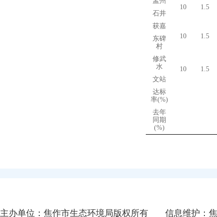
孟州
10
1.5
石井
获嘉
10
1.5
东碑
村
修武
水
10
1.5
文站
达标
率
(%)
去年
同期
(%)
主办单位：焦作市生态环境局版权所有
信息维护：