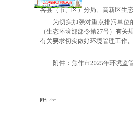
各县
（
市
、区
）
分
局、
高新区生
为切实加强对重点排污单位
（生态环境部部令第
27
号）有关
有关要求切实做好环境
管理工作
附件：
焦作市
2025
年
环境监
附件.doc