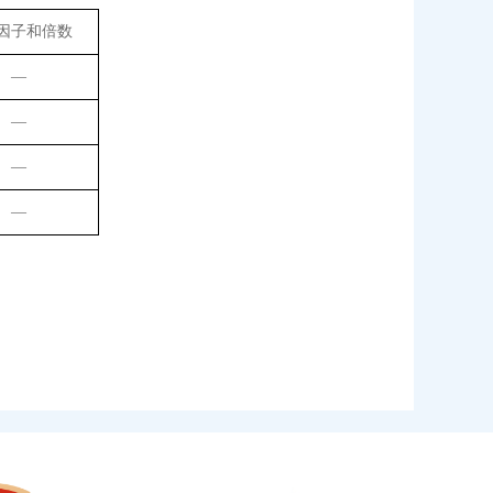
因子和倍数
—
—
—
—