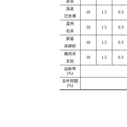
渠首
温县
10
1.5
0.3
汜水滩
孟州
10
1.5
0.3
石井
获嘉
10
1.5
0.3
东碑村
修武水
10
1.5
0.3
文站
达标率
(%)
去年同期
(%)