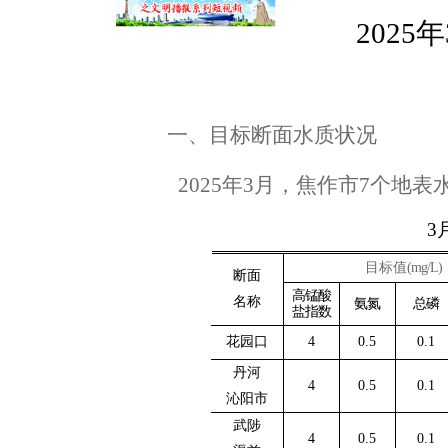
2025
年
一、目标断面水质状况
2025
年3月
，
焦作市7个地表
3
目标值
(mg/L)
断面
高锰酸
名称
氨氮
总磷
盐指数
花园口
4
0.5
0.1
丹河
4
0.5
0.1
沁阳市
武陟
4
0.5
0.1