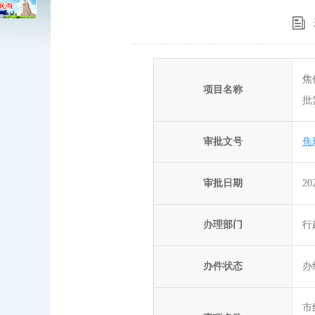
焦
项目名称
批
审批文号
焦环
审批日期
20
办理部门
行
办件状态
办
市