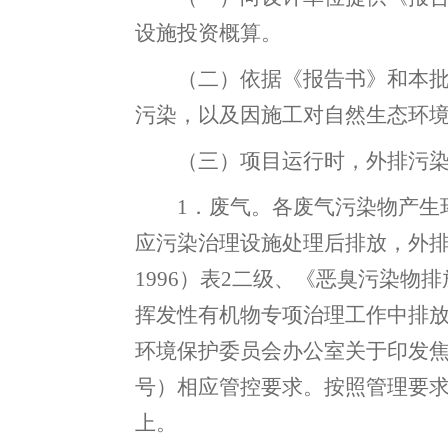
设施投资概算。
（二）依据《报告书》和本
污染
，
以及因施工对自然生态环
（三）
项目运行时
，
外排污
1．废气
。
各废气污染物产生
应污染治理设施处理后排放
，
外
1996）
表
2
二级、
《恶臭污染物排
挥发性有机物专项治理工作中排
环境保护委员会办公室关于印发
号）相应管控要求
。
按照管理要
上
。