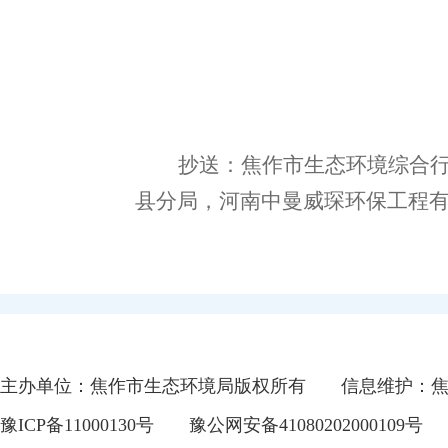
抄送：焦作市
生态
环境
综合
县
分局
，
河南中曼威琛环保工程
主办单位：焦作市生态环境局版权所有
信息维护：
豫ICP备11000130号
豫公网安备41080202000109号