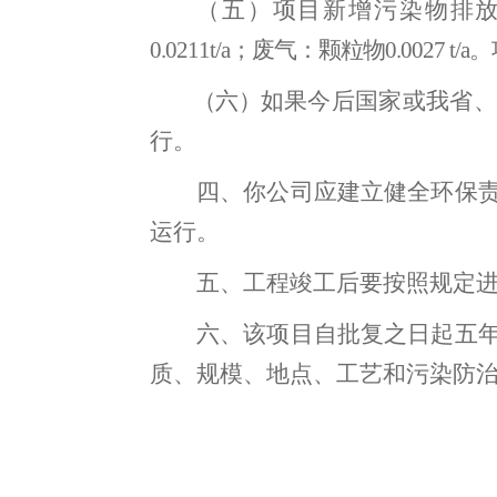
（五）
项目
新增污染物排
0.0
2
11
t/a
；
废气：
颗粒物
0.0
027
t/a
。
（
六
）
如果今后国家或我省
、
行
。
四
、你公司应建立健全环保
运行
。
五
、
工程竣工后要按照规定
六
、
该项目自批复之日起五
质、规模、地点、工艺和污染防