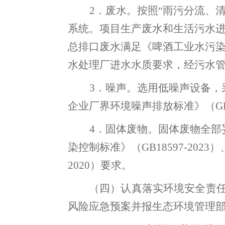
2．废水
。
按照
“雨污分流、
系统
。
项目生产废水和生活污水
总排口废水
满足《啤酒工业水污
水处理
厂
进水水质要求
，
经污水
3．噪声
。
选用低噪声设备
，
企业厂界环境噪声排放标准》（
G
4．固体废物
。
固体废物全部
染控制标准》（
GB18597-20
23
）
20
20
）要求
。
（
四
）
认真落实环境安全责
风险应急预案并
报生态环境管理