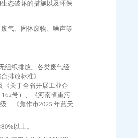
和生态破坏的措施以及环保
、废气、固体废物、噪声等
无组织排放。各类废气经
综合排放标准》
及《关于全省开展工业企
〕162号）、
《河南省重污
A级
、
《焦作市
2025 年蓝天
达
80%以上。