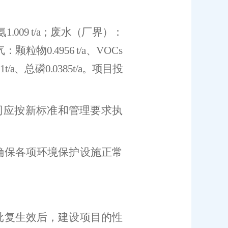
氨
1.009
t/a
；
废水（厂界）：
气：
颗粒物
0.4956
t/a
、
VOCs
31
t/a
、总磷
0.0
385
t/a
。项目
投
司应按新标准
和管理要求
执
确保各项环境保护设施正常
。
批复生效后，建设项目的性