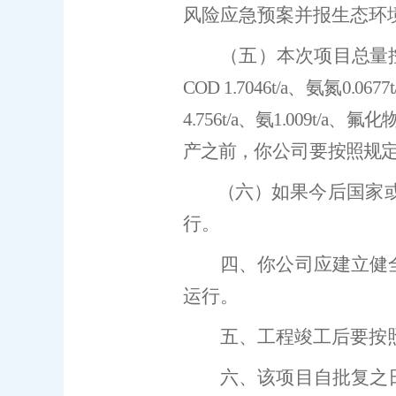
风险应急预案并
报
生态环
（五）
本次
项目
总量
COD
1.7046
t/a、
氨氮
0.0677
t
4.756
t/a
、
氨
1.009
t/a
、氟化
产之前，
你公司要
按照规
（六）
如果今后国家
行。
四
、你公司应建立健
运行。
五
、
工程竣工后要按
六
、
该项目自批复之