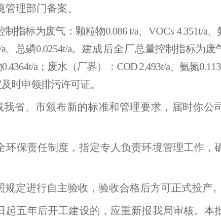
境管理
部门备案。
控制指标为
废气：
颗粒物
0.
086
t/a
、
VOCs
4.351
t/a
、
/a
、总磷
0.0
25
4
t/a
。
建成后全厂
总量控制指标为
废
物
0.4364
t/a
；
废水（厂界）：
COD
2.493
t/a、
氨氮
0.11
定及时申领排污许可证。
或我省
、市
颁布新的标准
和管理要求
，届时你公
全环保责任制度，指定专人负责环境管理工作，
照规定进行自主验收，验收合格后方可正式投产
日起五年后开工建设的，应重新报我局审核。本