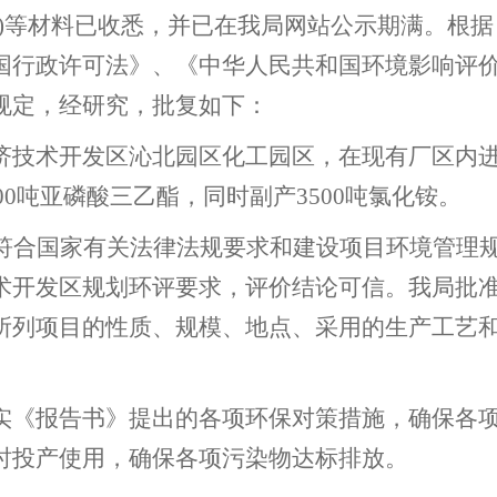
)等材料已收悉，
并已在我局网站公示期满。根据
国行政许可法》、《中华人民共和国环境影响评
规定，经研究，批复如下：
济技术开发区沁北园区化工园区，
在现有厂区内
000吨亚磷酸三乙酯
，同时副产
3500吨氯化铵
。
符合国家有关法律法规要求和建设项目环境管理
术开发区
规划环评要求，
评价结论可信。我局批
所列项目的性质、规模、地点、采用的生产工艺
实《报告书》提出的各项环保对策措施，确保各
时
投产
使用，确保各项污染物达标排放。