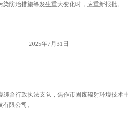
污染防治措施等发生重大变化时，应重新报批。
20
25
年
7
月
31
日
境
综合行政执法支队
，
焦作市固废辐射环境技术
技有限公司
。