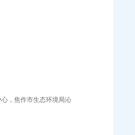
中心，
焦作市
生态
环境
局沁