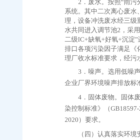
2
．
废水。
按照
“雨污
系统。
其
中
二次离心废水
理，设备冲洗废水经三级
水共同进入调节池2，采用
二级IC+缺氧+好氧+沉淀”
排口各项污染因子
满足
《
理厂收水标准要求
，经污
3．噪声。
选用低噪
企业厂界环境噪声排放标
4．固体废物。
固体
染控制标准》（
GB18597-
20
20
）要求。
（四）
认真
落实环境