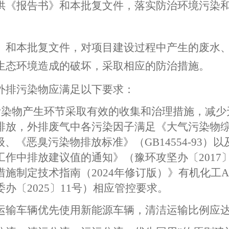
供《报告书》和本批复文件，落实防治环境污染
》和本批复文件，对项目建设过程中产生的
废
水
生态环境造成的破坏，采取相应的防治措施。
外排污染物应满足以下要求：
污染物产生环节采取有效的收集和治理措施，减少
排放，外排废气中各污染因子满足
《大气污染物
二级、
《恶臭污染物排放标准》（
GB14554-93）
以
工作中排放建议值的通知》（豫环攻坚办〔
2017
措施制定技术指南（
2024年修订版）》
有机化工
〔2025〕11号）
相应管控要求。
运输车辆优先使用新能源车辆，清洁运输比例应