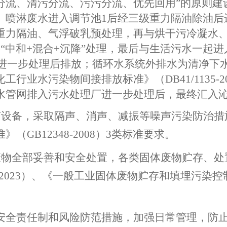
分流、清污分流、污污分流、优先回用”的原则建
、喷淋废水进入调节池
1后经三级重力隔油除油后
重力隔油、气浮破乳预处理，再与烘干污冷凝水
“中和
+混合
+沉降”处理，
最后
与生活污水一起进
进一步处理后排放
；循环水系统外排水为清净下
化工行业
水污染物间接排放标准》（
DB41/
1135
-2
水管网排入污水处理厂进一步处理后
，最终汇入
声设备，采取隔声
、消声、减振
等噪声污染防治措
准》（
GB12348-2008）3类标准要求。
废物全部妥善
和安全
处置，各类固体废物贮存、处
20
23
）、《一般工业固体废物贮存
和填埋
污染控
安全责任制和
风险防范措施，加强日常管理，防