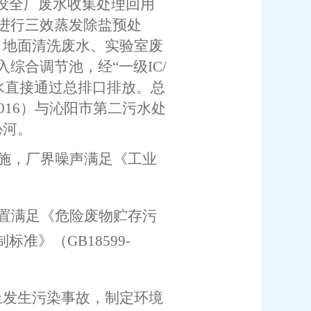
设全厂废水收集处理回用
进行三效蒸发除盐预处
、地面清洗废水、实验室废
入综合调节池，经
“一级IC/
水直接通过总排口排放
。
总
01
6
）
与沁阳市第二污水处
沁河
。
施，厂界噪声满足《工业
置满足《危险废物贮存污
制标准》（
GB18599-
止发生污染事故，
制定环境