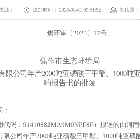
来源：
添加时间： 2025-08-01 09:51:52
阅读量：
焦环审〔20
25
〕
17
号
焦作市
生态环境
局
有限公司年产
2000吨亚磷酸三甲酯、1000
响报告书的批复
司
：
用代码：
91410882MA9M0NPF8F
）
报
送的由
河南
有限公司年产
2000吨亚磷酸三甲酯、1000吨亚