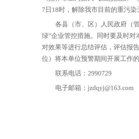
7
日
18
时
，
解除我市目前的重污染
各县（市、区）
人民政府（
绿”企业管控措施
。
同时要
及时对
对效果等进行总结评估
，
评估报
位）
将本单位预警期间开展工作
联系电话：
2990729
电子邮箱：
jzdqyj@163.com
2