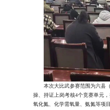
本次大比武参赛范围为六县
操、持证上岗考核
4个竞赛单元
，
氧化氮、化学需氧量、氨氮等项