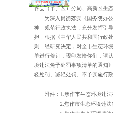
各县（市、区）分
局、高新区
生
为深入贯彻落实《国务院办
神
，
规范行政执法，充分发挥
引
担
，
根据《中华人民共和国行政
则，经研究决定
，
对全市生态环
单进行修订，现印发给你们
，
请
境违法免予处罚事项清单的通知
轻处罚、减轻处罚、不予实施行
附件：
1.
焦作市生态环境违法
2.
焦作市生态环境
违法