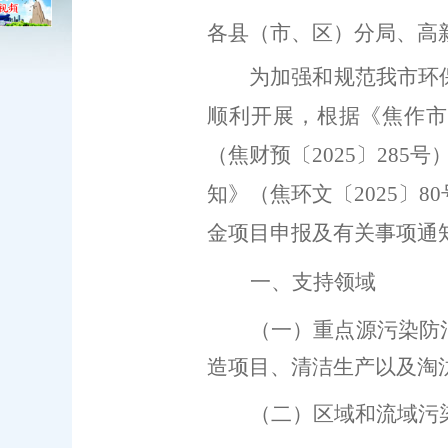
各县（市、区）分局、高
为
加强和规范
我市环
顺利开展，
根据
《焦作
（焦财预〔
20
2
5
〕
285
号
知》
（
焦环文〔
202
5
〕
80
金项目申报
及
有关事项通
一、
支持领域
（
一）重点源污染防
造项目、清洁生产以及淘
（
二）区域和流域污