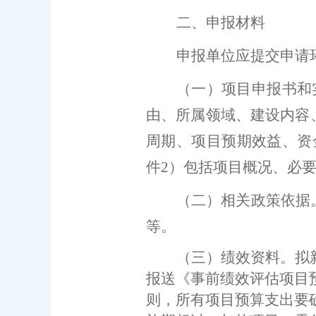
二
、申报材料
申报单位应提交申请
（一）
项目申报书和
由、所属领域、建设内容
周期、项目预期效益
、资
件
2
）包括项目概况、必
（二）相关政策依据
等。
（三）
绩效资料。
拟
报送《
事前绩效评估项目
则，
所有
项目
预算支出
要