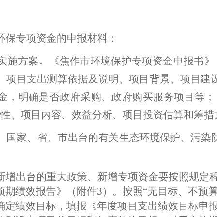
环保专项资金的申报材料：
实施方案
。
《
焦作市环境保护专项资金
申报书
》
、项目支出测算依据及说明、
项目背景、项目建
金，明确是否政府采购、政府购买服务项目等；
要性、项目内容、效益分析、项目投资估算和筹措
。
国家、省、市
出台的
有关
生态环境保护、污染
新增出台的重大政策、新增专项资金要按照规定
预期绩效报告
》
（附件
3
）
。
按照
“
无目标、不预
确定
绩效目标，
填报
《年度项目支出绩效目标申