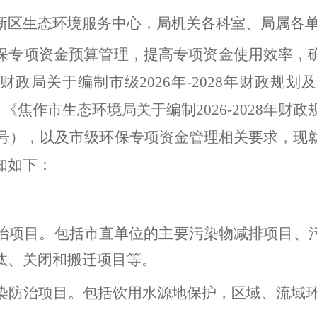
新区生态环境服务中心，
局机关各科室、局属各
保专项资金预算
管理
，
提高专项资金使用效率，
市财政局关于编制市级
202
6
年
-
202
8
年财政规划及
）《焦作市生态环境局关于编制
202
6
-202
8
年财政
号
）
，以及市级环保专项资金管理相关要求，现
知如下：
治项目。
包括市直单位的主要污染物减排项目、
汰、关闭和搬迁项目等。
染防治项目。
包括饮用水源地保护，区域、流域