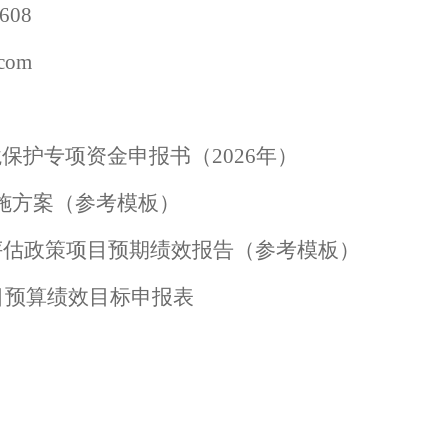
6
08
.com
境保护
专项资金
申报书
（
202
6
年）
施方案（参考模板）
评估政策项目预期绩效报告
（参考模板）
目预算绩效目标申报表