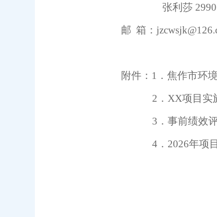
张利莎
2990
邮
箱：
jzcwsjk@126
附件：
1
．焦作市
环
2
．
XX
项目实
3
．事前绩效
4
．
202
6
年项