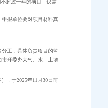
期不超过一年的项目，仅需
。
。申报单位要对项目材料真
责分工，具体负责项目的监
由市环委办大气、水、土壤
字），
于
202
5
年
1
1
月
30
日前