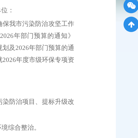
单位：
确保我市污染防治攻坚工作
202
6
年部门预算的通知》
规划及
202
6
年部门预算的通
就
20
2
6
年
度
市级环保专项资
污染防治项目、提标升级改
环境综合整治。