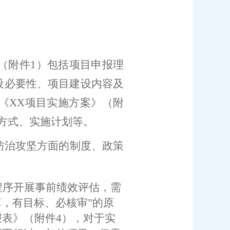
（附件
1
）包括
项目申报理
设必要性、项目建设内容及
《
XX
项目实施方案》（附
方式、实施计划等
。
防治攻坚方面的制度、政策
程序开展事前绩效评估
，需
算，有目标、必核审
”
的原
报表》（附件
4
）
，
对于实