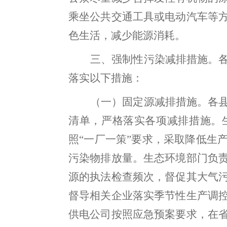
乘坐公共交通工具或电动汽车等
色生活，减少能源消耗。
三、
强制性污染减排措施
。
落实以下措施：
（一）固定源减排措施。
各
清单，严格落实各项减排措施
。
照
“
一厂一策
”
要求，采取降低生
污染物排放量。
生态环境部门
负
源的执法检查频次，督促其大气
督导相关企业落实季节性生产调
供电公司
按照应急预案要求，在