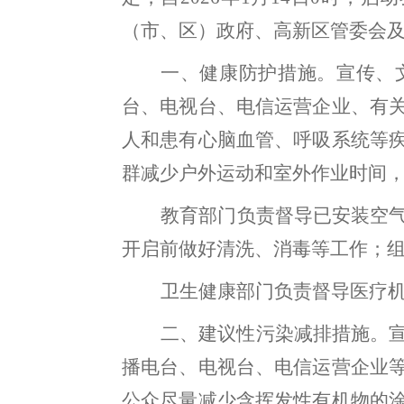
（市、区）
政府、
高新区
管委会
一、
健康防护措施。
宣传、
台、电视台、电信运营企业
、有
人和患有心脑血管、呼吸系统等
群减少户外运动和室外作业时间
教育部门
负责督导已安装空
开启前做好清洗、消毒等工作
；
卫生健康部门
负责督导医疗
二、
建议性污染减排措施。
播电台、电视台、电信运营企业
公众尽量减少含挥发性有机物的