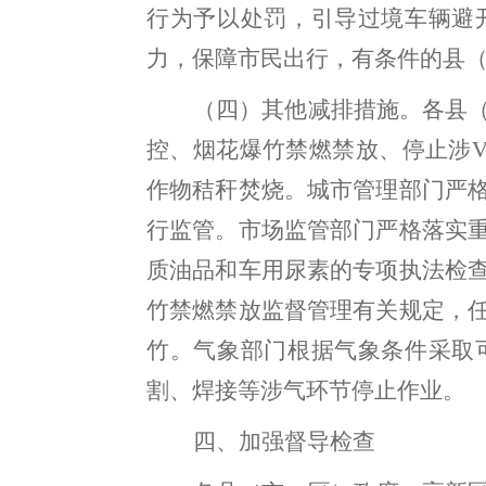
行为予以处罚，
引导过境车辆避
力，保障市民出行，有条件的县
（四）
其他减排措施。
各县
控、烟花爆竹禁燃禁放、停止涉
V
作物秸秆焚烧。
城市管理部门
严
行监管。
市场监管部门
严格落实
质油品和车用尿素的专项执法检
竹禁燃禁放监督管理有关规定，
竹。
气象部门
根据气象条件采取
割、
焊接等涉气环节
停止作业
。
四、加强督导检查