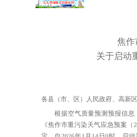
焦作
关于
启动
各县（市
、
区
）
人民政府
、高新
根据空气质量预测预报信息
《焦作市重污染天气应急预案（
2
定
，
自
202
6
年
1
月
14
日
0
时，启动