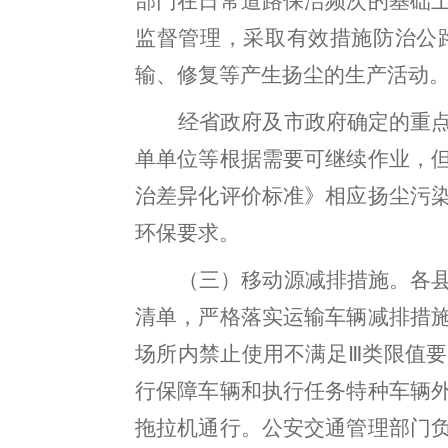
部门
在日常道路保洁频次的基础
监督管理，
采取有效措施防治公
输、修复等
产生扬尘的生产活动
经
省政府及
市政府确定的重
单单位
等根据需要可继续作业，
治差异化评价标准》相应扬尘污
环保要求。
（三）
移动源减排措施。
各
清单，严格落实运输车辆减排措
场所内禁止使用不满足
Ⅲ
类限值要
行保障车辆和执行任务特种车辆
拖拉机通行
。
公安交通管理部门