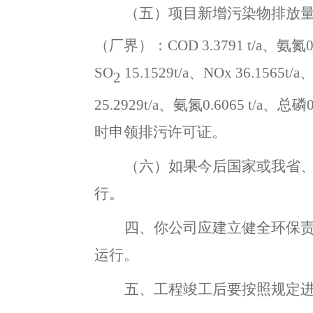
（五）
项目新增污染物排放
（厂界）：
COD 3.3791
t/a、
氨氮
SO
15.1529
t/a
、
NOx 36.1565
t/a
2
25.2929
t/a、
氨氮
0.6065
t/a
、总磷
时申领排污许可证。
（六）如果今后国家或我省
行
。
四
、你公司应建立健全环保
运行
。
五
、
工程竣工后要按照规定