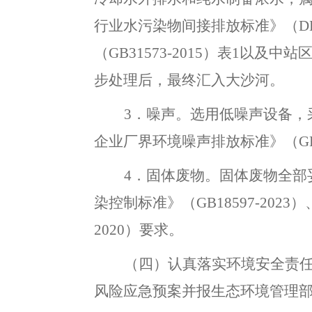
行业水污染物间接排放标准》（
D
（
G
B
31573
-201
5
）
表
1
以及中站
步处理后，最终汇入大沙河
。
3．噪声
。
选用低噪声设备，
企业厂界环境噪声排放标准》（
G
4．固体废物
。
固体废物全部
染控制标准》（
GB18597-20
23
）
20
20
）要求
。
（四）
认真
落实环境
安全责
风险应急预案并
报
生态环境管理