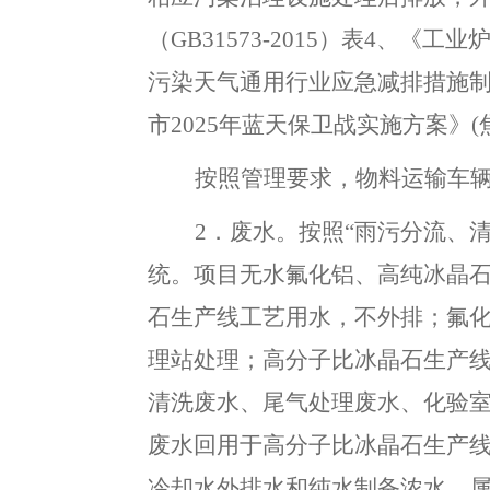
（
GB31573-2015）表4
、
《工业
污染天气通用行业应急减排措施制
市
2025年
蓝天保卫战实施方案》
(
按照管理要求
，
物料运输车
2
．
废水
。
按照
“雨污分流、
统
。
项目无水氟化铝、高纯冰晶
石生产线工艺用水
，
不外排；氟
理站处理
；
高分子比冰晶石生产
清洗废水、尾气处理废水、化验室
废水回用于高分子比
冰晶石
生产
冷却水外排水和纯水制备浓水
，