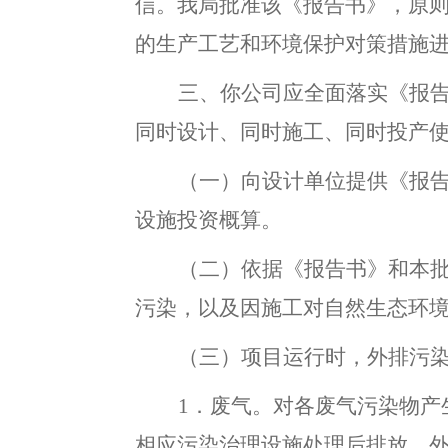
信
。
我局批准该《报告书》，原
的生产工艺和环境保护对策措施
三、你公司应全面落实《报
同时设计、同时施工、同时
投产
（一）向设计单位提供《报
设施投资概算。
（二）依据《报告书》和本
污染
，
以及因施工对自然生态环
（三）项目运行时
，
外排污
1．废气
。
对各废气污染物产
相应污染治理设施处理后排放
，