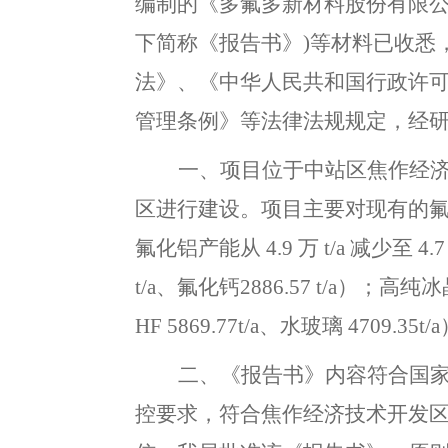
编制的《多氟多新材料股份有限
下简称《报告书》)等材料已收悉
法》、《中华人民共和国行政许
管理条例》等法律法规规定
，
经
一、项目位于中站区焦作经
区进行建设。项目主要对现有的
氟化铝产能从
4.9
万
t/a
减少至
4.
t/a
、氟化钙
2886.57
t/a
）
；
高纯冰
HF
5869.77t/a
、水玻璃
4709.35t/a
二、《报告书》内容符合国
控要求
，
符合
焦作经济技术开发