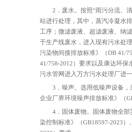
2
．
废水
。
按照
“雨污分流、
站进行处理
，
其中，蒸汽冷凝水
工序；微滤废液、超滤废液、纳
于生产线废水
，
进入
现有污水处
污染物间接排放标准》（
DB 4
41/758-2012）要求
以及
康达环保
污水管网进入万方污水处理厂进
3．噪声
。
选用低噪声设备
，
企业厂界环境噪声排放标准》（
G
4．固体废物
。
固体废物全部
染控制标准》（
GB18597-20
23
）