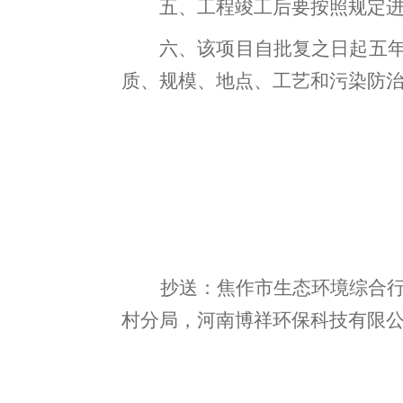
五
、
工程竣工后要按照规定
六
、
该项目自批复之日起五
质、规模、地点、工艺和污染防
抄送：焦作市
生态
环境
综合
村分局
，
河南博祥环保科技有限