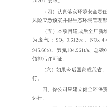
20
20
）要求
。
（四）
认真落实环境安全责
风险应急预案并报生态环境管理
（五）
本项目建成后全厂新
为废气：SO
0.612t/a、NOx 4
2
945.66t/a、氨氮104.961t/a、总
领排污许可证。
（六）
如果今后国家或我省
、
行
。
四
、你公司应建立健全环保
运行
。