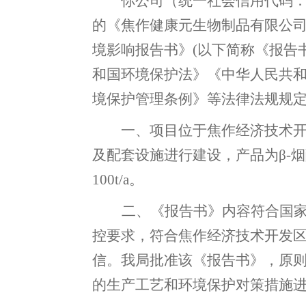
你公司
（
统一社会信用代码
的《
焦作健康元生物制品有限公
境影响报告书》
(以下简称《报告
和国环境保护法》《中华人民共
境保护管理条例》等法律法规规
一、
项目位于
焦作经济技术
及配套设施进行建设
，
产品为
β-
100t/a。
二
、《报告书》内容符合国
控要求
，
符合
焦作
经济技术开发
信
。
我局批准该《报告书》，原
的生产工艺和环境保护对策措施