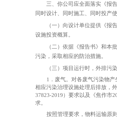
三、你公司应全面落实《报
同时设计、同时施工、同时
投产
（一）向设计单位提供《报
设施投资概算。
（二）依据《报告书》和本
污染
，
采取相应的防治措施。
（三）
项目运行时
，
外排污
1．废气
。
对各废气污染物产
相应污染治理设施处理后排放
，
37823-2019）要求以及
《焦作市
2
求
。
按照管理要求
，
物料运输原