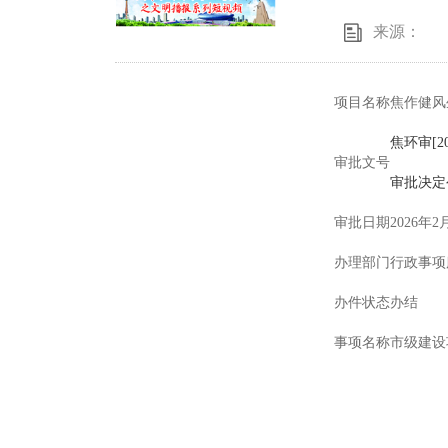
来源：
项目名称
焦作健风
焦环审[20
审批文号
审批决定公
审批日期
2026年2
办理部门
行政事项
办件状态
办结
事项名称
市级建设