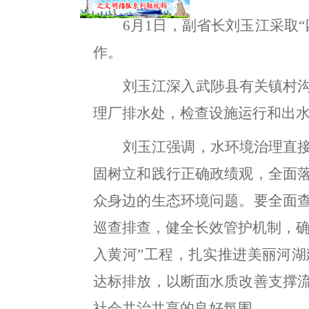
6月1日
，
副省长刘玉江采取
作
。
刘玉江深入武陟县有关镇村
理厂排水处
，
检查设施运行和出
刘玉江强调
，
水环境治理直
固树立和践行正确政绩观，全面
众身边的生态环境问题
。
要全面
巡查排查
，
健全长效管护机制，
入黄河”工程，扎实推进美丽河湖
达标排放
，
以断面水质改善支撑
社会共治共享的良好氛围
。