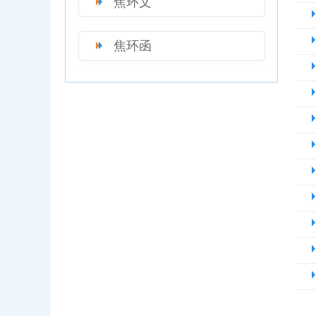
焦环文
焦环函