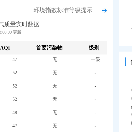
46
无
一级
环境指数标准等级提示
47
无
一级
气质量实时数据
47
无
一级
13:00:00 更新
47
无
一级
AQI
首要污染物
级别
47
无
一级
52
无
-
52
无
-
52
无
-
48
无
-
47
无
-