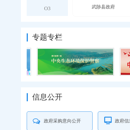
武陟县政府
O3
温县计生委
沁阳永威学校
专题专栏
黄河交通学院
博爱县教委
修武气象局
孟州国土局
焦作技师学院
信息公开
政府采购意向公开
政府信