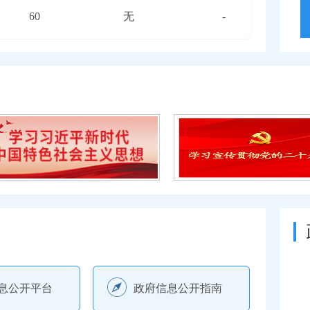
60
无
-
45
无
-
49
无
-
55
无
-
55
无
-
49
无
-
70
无
-
46
无
一级
息公开平台
政府信息公开指南