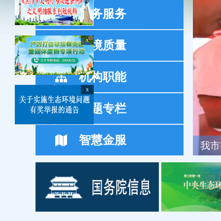
政务服务
x
环境质量
机构职能
x
专题专栏
智慧金服
我市
市政
我市
我市
监测点位