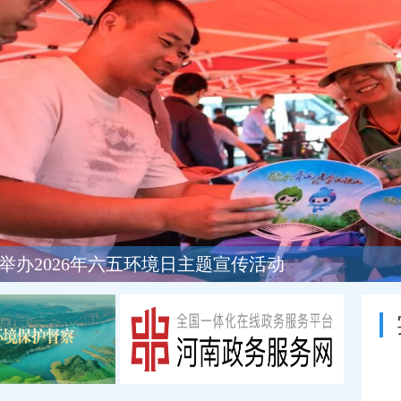
举办2026年六五环境日主题宣传活动
协委员到市生态环境局沟通交流提案办理工作
生态环境系统开展全国低碳日主题宣传活动
生态环境部门开展安全生产月主题宣传活动
AQI
首要污染物
级别