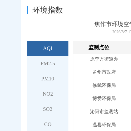
太极体育中心
环境指数
新安路1731号
焦作市环境空
马村街道办
2026/8/7 
中站许衡医院
监测点位
AQI
原李万街道办
PM2.5
孟州市政府
PM10
修武环保局
博爱环保局
NO2
沁阳市监测站
SO2
温县环保局
CO